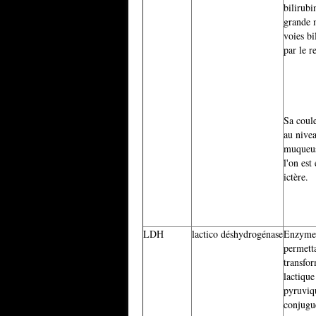
bilirubi
grande m
voies bi
par le r
Sa coule
au nivea
muqueus
l'on est
ictère.
LDH
lactico déshydrogénase
Enzyme 
permetta
transfor
lactique
pyruviq
conjugu