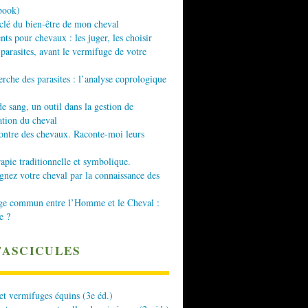
book)
 clé du bien-être de mon cheval
nts pour chevaux : les juger, les choisir
 parasites, avant le vermifuge de votre
erche des parasites : l’analyse coprologique
de sang, un outil dans la gestion de
ation du cheval
ontre des chevaux. Raconte-moi leurs
apie traditionnelle et symbolique.
ez votre cheval par la connaissance des
ge commun entre l’Homme et le Cheval :
e ?
FASCICULES
 et vermifuges équins (3e éd.)