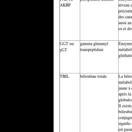
AKBP
niveau d
précisé
des cana
aussi au
os et de
gamma glutamyl
Enzyme 
GGT ou
transpeptidase
métabol
γ
GT
gluthati
TBIL
bilirubine totale
La bilir
métabol
jaune à
après la
globules
Il exist
bilirubin
conjugu
signifie
est pass