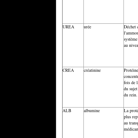
UREA
urée
Déchet c
l'ammon
système
au nivea
CREA
créatinine
Protéine
concent
fois de 
du sujet 
du rein.
ALB
albumine
La prot
plus rep
au trans
médicam