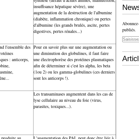
synthèse (défaut d'acides aminés, malnutrition,
News
insuffisance hépatique sévère), une
augmentation de la destruction de l'albumine
(diabète, inflammation chronique) ou pertes
Abonnez-v
d'albumine (les grands brulés, ascite, pertes
publiés.
digestives, pertes rénales...)
d l'ensemble des
Pour en savoir plus sur une augmentation ou
rotéines
une diminution des globulines, il faut faire
Artic
ques : anticorps,
une électrophorèse des protéines plasmatiques
obine,
afin de déterminer si c'est les alpha, les beta
lasmine,
(1ou 2) ou les gamma-globulines (ces derniers
ène...
sont les anticorps !).
Les transaminases augmentent dans les cas de
lyse cellulaire au niveau du foie (virus,
parasites, toxiques...).
produite au
L'augmentation des PAL peut donc être liée à