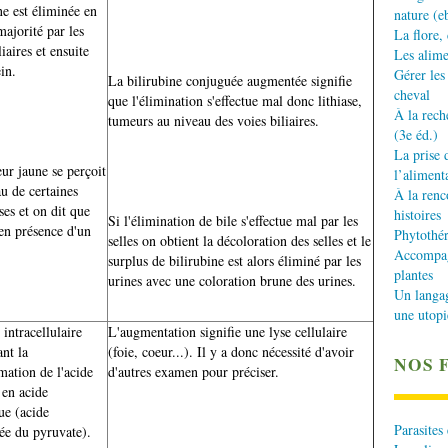
ne est éliminée en
nature (e
ajorité par les
La flore,
liaires et ensuite
Les alime
ein.
Gérer les
La bilirubine conjuguée augmentée signifie
cheval
que l'élimination s'effectue mal donc lithiase,
À la rech
tumeurs au niveau des voies biliaires.
(3e éd.)
La prise 
ur jaune se perçoit
l’aliment
u de certaines
À la renc
es et on dit que
histoires
Si l'élimination de bile s'effectue mal par les
 en présence d'un
Phytothér
selles on obtient la décoloration des selles et le
Accompagn
surplus de bilirubine est alors éliminé par les
plantes
urines avec une coloration brune des urines.
Un langa
une utopi
intracellulaire
L'augmentation signifie une lyse cellulaire
nt la
(foie, coeur...). Il y a donc nécessité d'avoir
NOS 
mation de l'acide
d'autres examen pour préciser.
 en acide
ue (acide
Parasites
ée du pyruvate).