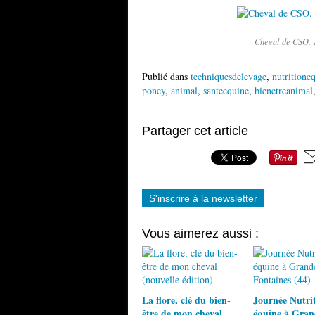
Cheval de CSO. T
Publié dans
techniquesdelevage
,
nutritione
poney
,
animal
,
santeequine
,
bienetreanimal
Partager cet article
S'inscrire à la newsletter
Vous aimerez aussi :
La flore, clé du bien-
Journée Nutri
être de mon cheval
équine à Gra