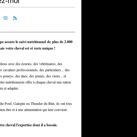
ez-moi
pe assure le suivi nutritionnel de plus de 2.000
is votre cheval est et reste unique !
llons avec des écuries, des vétérinaires, des
s cavaliers professionnels, des particuliers... des
s poneys, des ânes, des jeunes, des vieux... et
otre nutritionniste offre à chaque cheval une ration
ée et adaptée.
elle Pouf, Galopin ou Thunder du Blin, ils ont tous
bien-être et à une alimentation qui leur convient.
tre cheval l'expertise dont il a besoin.