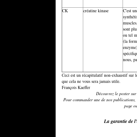
CK
créatine kinase
C'est u
synthéti
muscles
sont plu
ou tel 
(la for
enzyme)
spécifi
nous, p
Ceci est un récapitulatif non-exhaustif sur
que cela ne vous sera jamais utile.
François Kaeffer
Découvrez le poster su
Pour commander une de nos publications, u
page ou
La garantie de l