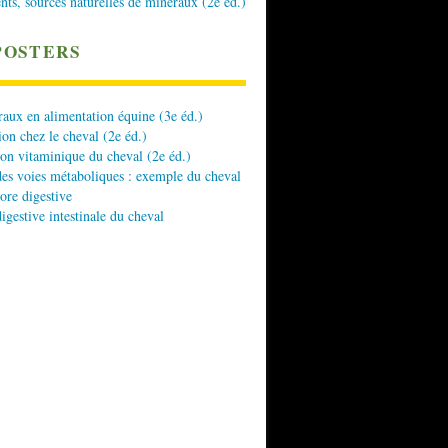
nts, sources naturelles de minéraux (2e éd.)
POSTERS
aux en alimentation équine (3e éd.)
ion chez le cheval (2e éd.)
ion vitaminique du cheval (2e éd.)
es voies métaboliques : exemple du cheval
lore digestive
digestive intestinale du cheval