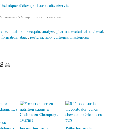
echniques d'élevage. Tous droits réservés
quine
,
nutritionnisteequin
,
analyse
,
pharmacieveterinaire
,
cheval
,
,
formation
,
stage
,
postermetabo
,
editionsalphaetomega
tion
ndchamp
Formation pro en
Réflexion sur la