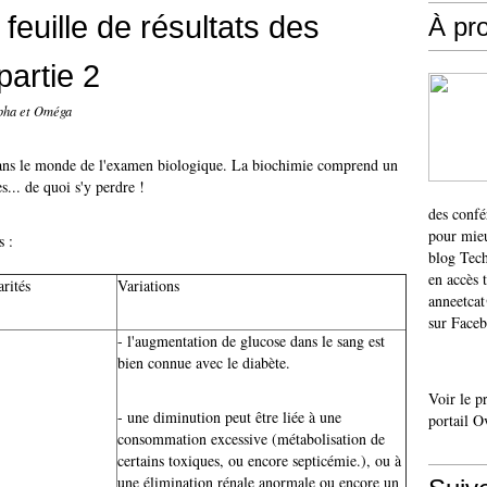
feuille de résultats des
À pr
artie 2
lpha et Oméga
 dans le monde de l'examen biologique. La biochimie comprend un
... de quoi s'y perdre !
des confé
pour mieu
s :
blog Tech
en accès 
arités
Variations
anneetca
sur Faceb
- l'augmentation de glucose dans le sang est
bien connue avec le diabète.
Voir le p
- une diminution peut être liée à une
portail O
consommation excessive (métabolisation de
certains toxiques, ou encore septicémie.), ou à
une élimination rénale anormale ou encore un