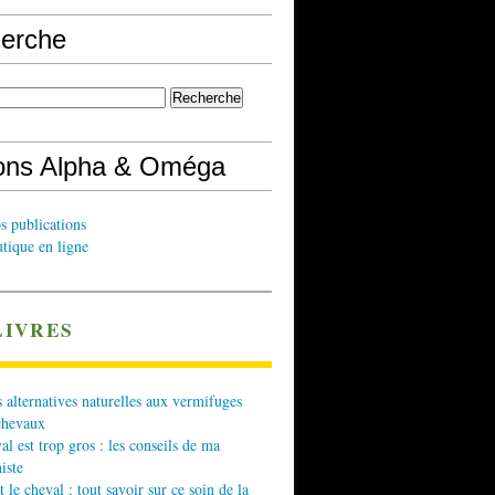
erche
ions Alpha & Oméga
s publications
tique en ligne
LIVRES
 alternatives naturelles aux vermifuges
chevaux
l est trop gros : les conseils de ma
iste
t le cheval : tout savoir sur ce soin de la