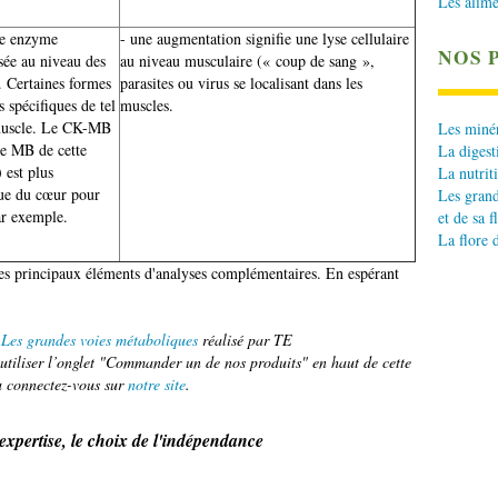
Les alime
ne enzyme
- une augmentation signifie une lyse cellulaire
NOS 
sée au niveau des
au niveau musculaire (« coup de sang »,
. Certaines formes
parasites ou virus se localisant dans les
s spécifiques de tel
muscles.
muscle. Le CK-MB
Les minér
me MB de cette
La digest
 est plus
La nutrit
que du cœur pour
Les grand
ar exemple.
et de sa f
La flore 
 les principaux éléments d'analyses complémentaires. En espérant
r
Les grandes voies métaboliques
réalisé par TE
tiliser l’onglet "Commander un de nos produits" en haut de cette
 connectez-vous sur
notre site
.
'expertise, le choix de l'indépendance