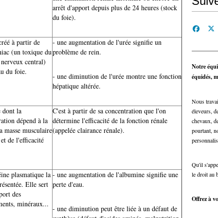
Suiv
arrêt d'apport depuis plus de 24 heures (stock
du foie).
réé à partir de
- une augmentation de l'urée signifie un
iac (un toxique du
problème de rein.
 nerveux central)
Notre équi
u du foie.
- une diminution de l'urée montre une fonction
équidés, ma
hépatique altérée.
Nous travai
 dont la
C'est à partir de sa concentration que l'on
éleveurs, de
ration dépend à la
détermine l'efficacité de la fonction rénale
chevaux, de
la masse musculaire
(appelée clairance rénale).
pourtant, n
et de l'efficacité
personnalis
Qu'il s'app
éine plasmatique la
- une augmentation de l'albumine signifie une
le droit au 
résentée. Elle sert
perte d'eau.
port des
Offrez à vo
ents, minéraux...
- une diminution peut être liée à un défaut de