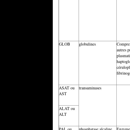
GLOB
globulines
Compren
autres p
plasmati
haptogl
cérulop
fibrinog
ASAT ou
transaminases
AST
ALAT ou
ALT
PAL ou
phosphatase alcaline
Enzyme 