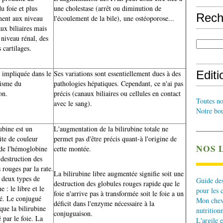
u foie et plus
une cholestase (arrêt ou diminution de
Rech
ment aux niveau
l'écoulement de la bile), une ostéoporose...
ux biliaires mais
 niveau rénal, des
s cartilages.
Edit
impliquée dans le
Ses variations sont essentiellement dues à des
isme du
pathologies hépatiques. Cependant, ce n'ai pas
on.
précis (canaux biliaires ou cellules en contact
Toutes no
avec le sang).
Notre bou
ubine est un
L'augmentation de la bilirubine totale ne
ite de couleur
permet pas d'être précis quant-à l'origine de
NOS 
 de l'hémoglobine
cette montée.
 destruction des
 rouges par la rate.
La bilirubine libre augmentée signifie soit une
e deux types de
Guide des
destruction des globules rouges rapide que le
e : le libre et le
pour les 
foie n'arrive pas à transformée soit le foie a un
é. Le conjugué
Mon cheva
déficit dans l'enzyme nécessaire à la
 que la bilirubine
nutritionn
conjuguaison.
é par le foie. La
L'argile e