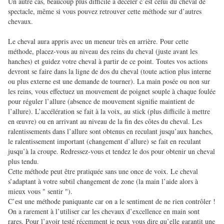
Un autre cas, beaucoup plus difficile à déceler c’est celui du cheval de
spectacle, même si vous pouvez retrouver cette méthode sur d’autres
chevaux.
Le cheval aura appris avec un meneur très en arrière. Pour cette
méthode, placez-vous au niveau des reins du cheval (juste avant les
hanches) et guidez votre cheval à partir de ce point. Toutes vos actions
devront se faire dans la ligne de dos du cheval (toute action plus interne
ou plus externe est une demande de tourner). La main posée ou non sur
les reins, vous effectuez un mouvement de poignet souple à chaque foulée
pour réguler l’allure (absence de mouvement signifie maintient de
l’allure). L’accélération se fait à la voix, au stick (plus difficile à mettre
en œuvre) ou en arrivant au niveau de la fin des côtes du cheval. Les
ralentissements dans l’allure sont obtenus en reculant jusqu’aux hanches,
le ralentissement important (changement d’allure) se fait en reculant
jusqu’à la croupe. Redressez-vous et tendez le dos pour obtenir un cheval
plus tendu.
Cette méthode peut être pratiquée sans une once de voix. Le cheval
s’adaptant à votre subtil changement de zone (la main l’aide alors à
mieux vous " sentir ").
C’est une méthode paniquante car on a le sentiment de ne rien contrôler !
On a rarement à l’utiliser car les chevaux d’excellence en main sont
rares. Pour l’avoir testé récemment je peux vous dire qu’elle garantit une