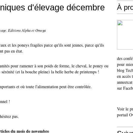
hniques d'élevage décembre
À pr
vage. Editions Alpha et Omega
ux et les poneys fragiles parce qu'ils sont jeunes, parce qu'ils
t pas en état.
des confé
pour mieu
tunités pour ramener à son poids de forme, le cheval, le poney ou
blog Tech
 sérénité (et la bouche pleine) la belle herbe de printemps !
en accès 
anneetca
mportants et où toute l'alimentation peut être contrôlée.
sur Faceb
onnel !
Voir le p
portail O
hésitez pas.
rticles du mois de novembre