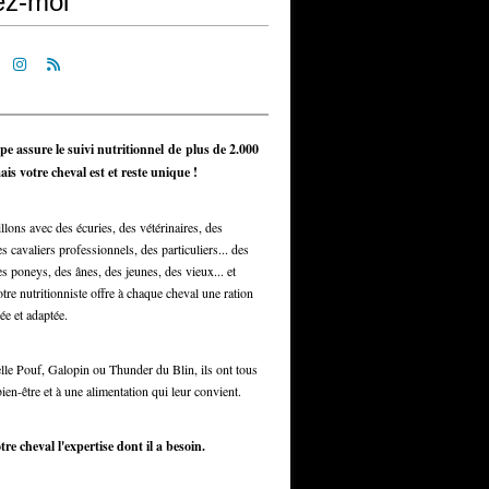
ez-moi
pe assure le suivi nutritionnel de plus de 2.000
is votre cheval est et reste unique !
llons avec des écuries, des vétérinaires, des
s cavaliers professionnels, des particuliers... des
s poneys, des ânes, des jeunes, des vieux... et
otre nutritionniste offre à chaque cheval une ration
ée et adaptée.
elle Pouf, Galopin ou Thunder du Blin, ils ont tous
bien-être et à une alimentation qui leur convient.
tre cheval l'expertise dont il a besoin.