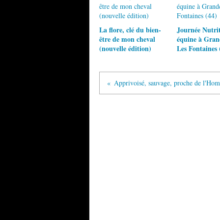
La flore, clé du bien-
Journée Nutri
être de mon cheval
équine à Gra
(nouvelle édition)
Les Fontaines 