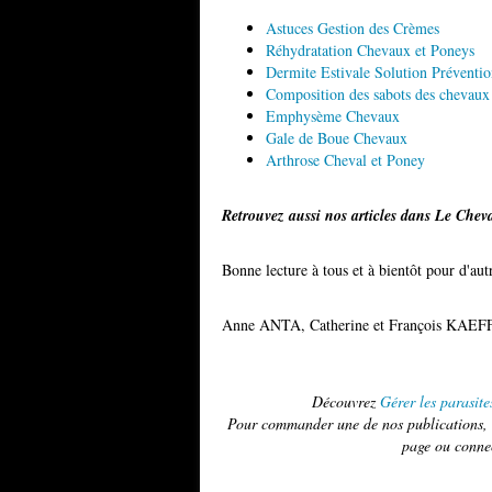
Astuces Gestion des Crèmes
Réhydratation Chevaux et Poneys
Dermite Estivale Solution Préventi
Composition des sabots des chevaux
Emphysème Chevaux
Gale de Boue Chevaux
Arthrose Cheval et Poney
Retrouvez aussi nos articles dans Le Chev
Bonne lecture à tous et à bientôt pour d'autr
Anne ANTA, Catherine et François KAE
Découvrez
Gérer les parasite
Pour commander une de nos publications, u
page ou conne