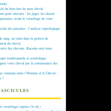
book)
 clé du bien-être de mon cheval
nts pour chevaux : les juger, les choisir
 parasites, avant le vermifuge de votre
erche des parasites : l’analyse coprologique
de sang, un outil dans la gestion de
ation du cheval
ontre des chevaux. Raconte-moi leurs
apie traditionnelle et symbolique.
ez votre cheval par la connaissance des
ge commun entre l’Homme et le Cheval :
e ?
FASCICULES
 et vermifuges équins (3e éd.)