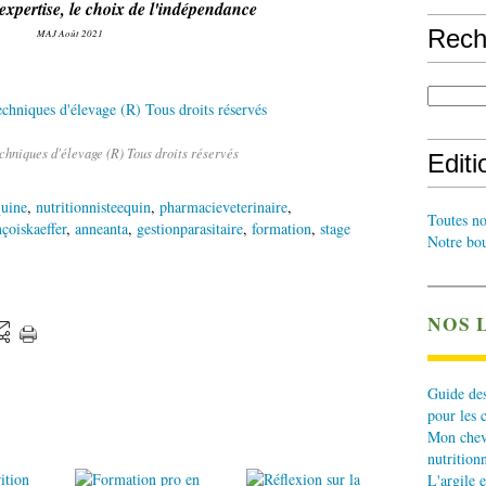
'expertise, le choix de l'indépendance
Rech
MAJ Août 2021
chniques d'élevage (R) Tous droits réservés
Edit
quine
,
nutritionnisteequin
,
pharmacieveterinaire
,
Toutes no
nçoiskaeffer
,
anneanta
,
gestionparasitaire
,
formation
,
stage
Notre bou
NOS 
Guide des
pour les 
Mon cheva
nutritionn
L'argile e