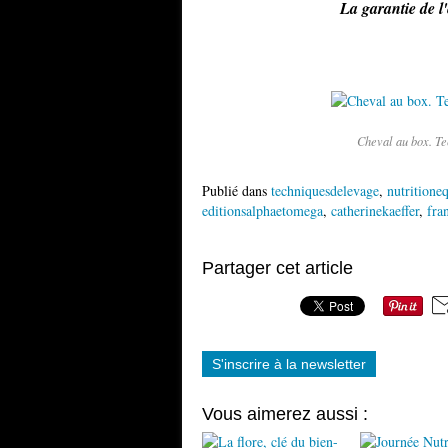
La garantie de l
Cheval au box. Te
Publié dans
techniquesdelevage
,
nutritione
editionsalphaetomega
,
catherinekaeffer
,
fra
Partager cet article
S'inscrire à la newsletter
Vous aimerez aussi :