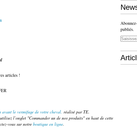
News
on
Abonnez-v
publiés.
Artic
al
es articles !
FFER
s avant le vermifuge de votre cheval.
réalisé par TE.
tilisez l’onglet "Commander un de nos produits" en haut de cette
ctez-vous sur notre
boutique en ligne
.