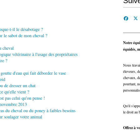
Suiv
que-t-il le désabotage ?
ur le sabot de mon cheval ?
Notre équi
u cheval
équidés, ma
ique vétérinaire à l'usage des propriétaires
ire ?
Nous travai
éleveurs, de
goutte d'eau qui fait déborder le vase
chevaux, de
oid
pourtant, n
u de dresser un chat
personnalis
e qu'elle vient ?
st pas celui qu'on pense !
e novembre 2013
Qu'il s'app
 cas du cheval ou du poney à faibles besoins
le droit au 
ur soulager votre animal
Offrez à vo