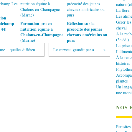
nature (e
La flore,
Les alime
tion
Gérer les
ndchamp
Formation pro en
Réflexion sur la
cheval
(44)
nutrition équine à
précocité des jeunes
À la rech
Chalons-en-Champagne
chevaux américains ou
(3e éd.)
(Marne)
purs
La prise 
Apprivoisé, sauvage, proche de l'Homme... quelles différences ?
Le cerveau grandit par amour
l’aliment
À la renc
histoires
Phytothér
Accompagn
plantes
Un langa
une utopi
NOS 
Parasites