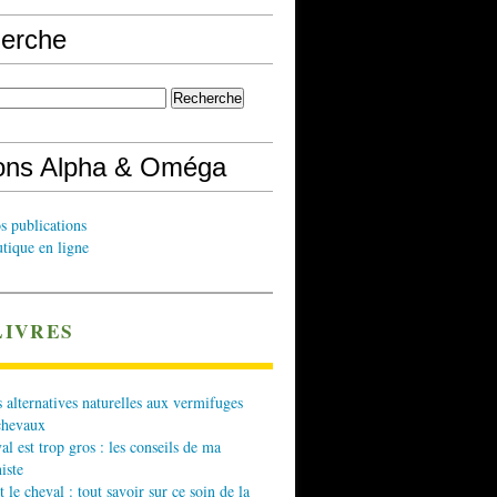
erche
ions Alpha & Oméga
s publications
tique en ligne
LIVRES
 alternatives naturelles aux vermifuges
chevaux
l est trop gros : les conseils de ma
iste
t le cheval : tout savoir sur ce soin de la