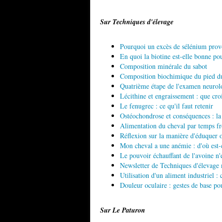
Sur Techniques d'élevage
Pourquoi un excès de sélénium provo
En quoi la biotine est-elle bonne po
Composition minérale du sabot
Composition biochimique du pied d
Quatrième étape de l'examen neurolog
Lécithine et engraissement : que cro
Le fenugrec : ce qu'il faut retenir
Ostéochondrose et conséquences : la 
Alimentation du cheval par temps fr
Réflexion sur la manière d'éduquer o
Mon cheval a une anémie : d'où est-c
Le pouvoir échauffant de l'avoine n'e
Newsletter de Techniques d'élevag
Utilisation d'un aliment industriel :
Douleur oculaire : gestes de base po
Sur Le Paturon