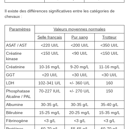
Il existe des différences significatives entre les catégories de
chevaux :
Paramètres
Valeurs moyennes normales
Selle français
Pur sang
Trotteur
ASAT / AST
<220 UI/L
<200 UI/L
<350 UI/L
Créatine
<150 UI/L
<90 UI/L
<150 UI/L
kinase
Créatinine
10-16 mg/L
9-20 mg/L
11-16 mg/L
GGT
<20 UI/L
<30 UI/L
<30 UI/L
LDH
102-341 U/L
+/- 360 U/L
160
Phosphatase
70-227 IU/L
+/- 270 U/L
150
Alcaline / PAL
Albumine
30-35 g/L
30-35 g/L
35-40 g/L
Bilirubine
15-25 mg/L
20-25 mg/L
15-35 mg/L
Fibrinogène
<3 g/L
<3 g/L
<3 g/L
Protéines
60-70 g/L
55-65 g/L
60-70 g/L