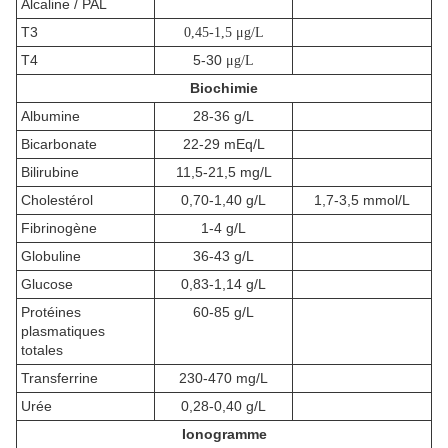
Alcaline / PAL
T3
0,45-1,5
μ
g/L
T4
5-30
μ
g/L
Biochimie
Albumine
28-36 g/L
Bicarbonate
22-29 mEq/L
Bilirubine
11,5-21,5 mg/L
Cholestérol
0,70-1,40 g/L
1,7-3,5 mmol/L
Fibrinogène
1-4 g/L
Globuline
36-43 g/L
Glucose
0,83-1,14 g/L
Protéines
60-85 g/L
plasmatiques
totales
Transferrine
230-470 mg/L
Urée
0,28-0,40 g/L
Ionogramme