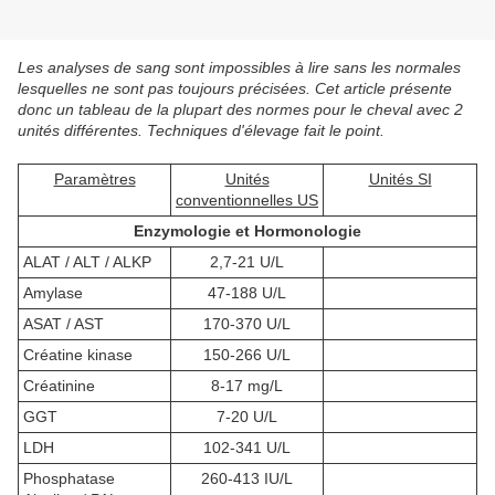
Les analyses de sang sont impossibles à lire sans les normales
lesquelles ne sont pas toujours précisées. Cet article présente
donc un tableau de la plupart des normes pour le cheval avec 2
unités différentes. Techniques d'élevage fait le point.
Paramètres
Unités
Unités SI
conventionnelles US
Enzymologie et Hormonologie
ALAT / ALT / ALKP
2,7-21 U/L
Amylase
47-188 U/L
ASAT / AST
170-370 U/L
Créatine kinase
150-266 U/L
Créatinine
8-17 mg/L
GGT
7-20 U/L
LDH
102-341 U/L
Phosphatase
260-413 IU/L