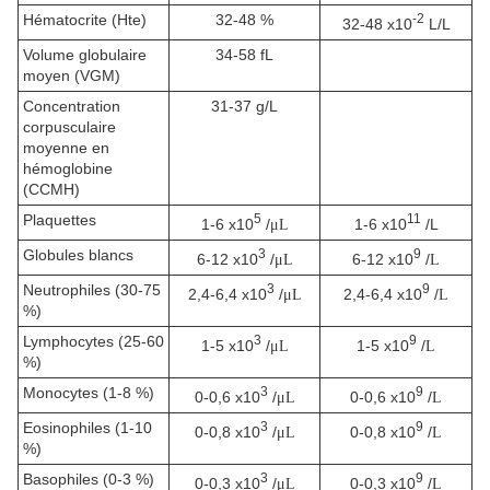
Hématocrite (Hte)
32-48 %
-2
32-48 x10
L/L
Volume globulaire
34-58 fL
moyen (VGM)
Concentration
31-37 g/L
corpusculaire
moyenne en
hémoglobine
(CCMH)
Plaquettes
5
11
1-6 x10
/
1-6 x10
/L
μL
Globules blancs
3
9
6-12 x10
/
6-12 x10
/
μL
L
Neutrophiles (30-75
3
9
2,4-6,4 x10
/
2,4-6,4 x10
/
μL
L
%)
Lymphocytes (25-60
3
9
1-5 x10
/
1-5 x10
/
μL
L
%)
Monocytes (1-8 %)
3
9
0-0,6 x10
/
0-0,6 x10
/
μL
L
Eosinophiles (1-10
3
9
0-0,8 x10
/
0-0,8 x10
/
μL
L
%)
Basophiles (0-3 %)
3
9
0-0,3 x10
/
0-0,3 x10
/
μL
L