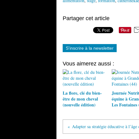
alimentation
,
stage
,
formation
,
catherinekae
Partager cet article
S'inscrire à la newsletter
Vous aimerez aussi :
La flore, clé du bien-
Journée Nutri
être de mon cheval
équine à Gra
(nouvelle édition)
Les Fontaines 