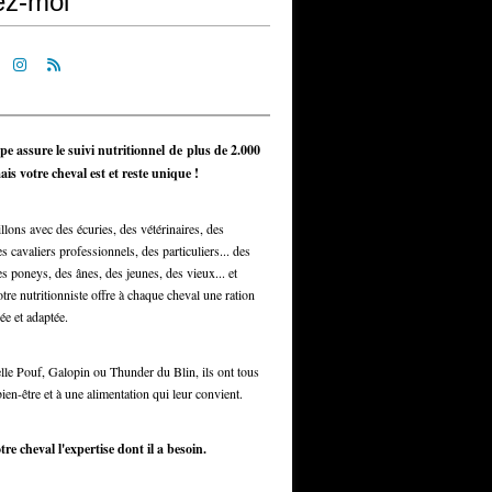
ez-moi
pe assure le suivi nutritionnel de plus de 2.000
is votre cheval est et reste unique !
llons avec des écuries, des vétérinaires, des
s cavaliers professionnels, des particuliers... des
s poneys, des ânes, des jeunes, des vieux... et
otre nutritionniste offre à chaque cheval une ration
ée et adaptée.
elle Pouf, Galopin ou Thunder du Blin, ils ont tous
bien-être et à une alimentation qui leur convient.
tre cheval l'expertise dont il a besoin.