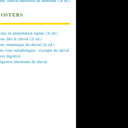
nts, sources naturelles de minéraux (2e éd.)
POSTERS
aux en alimentation équine (3e éd.)
ion chez le cheval (2e éd.)
ion vitaminique du cheval (2e éd.)
es voies métaboliques : exemple du cheval
lore digestive
digestive intestinale du cheval