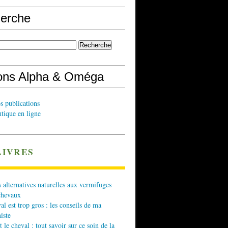
erche
ions Alpha & Oméga
s publications
tique en ligne
LIVRES
 alternatives naturelles aux vermifuges
chevaux
l est trop gros : les conseils de ma
iste
t le cheval : tout savoir sur ce soin de la