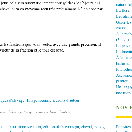
jour, cela sera automatiquement corrigé dans les 2 jours qui
nature (e
le cheval aura en moyenne reçu très précisément 1/3 de dose par
La flore,
Les alime
Gérer les
cheval
À la rech
(3e éd.)
s les fractions que vous voulez avec une grande précision. Il
La prise 
iseur de la fraction et le tour est joué.
l’aliment
À la renc
histoires
Phytothér
Accompagn
plantes
Un langa
une utopi
NOS 
ues d'élevage. Image soumise à droits d'auteur
Parasites
quine
,
nutritionnisteequin
,
editionsalphaetomega
,
cheval
,
poney
,