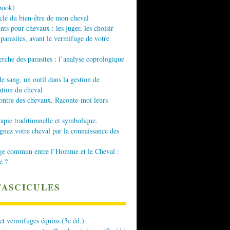
book)
 clé du bien-être de mon cheval
nts pour chevaux : les juger, les choisir
 parasites, avant le vermifuge de votre
erche des parasites : l’analyse coprologique
de sang, un outil dans la gestion de
ation du cheval
ontre des chevaux. Raconte-moi leurs
apie traditionnelle et symbolique.
ez votre cheval par la connaissance des
ge commun entre l’Homme et le Cheval :
e ?
FASCICULES
 et vermifuges équins (3e éd.)