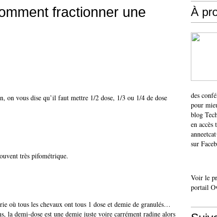
 comment fractionner une
À pr
des confé
n, on vous dise qu’il faut mettre 1/2 dose, 1/3 ou 1/4 de dose
pour mieu
blog Tech
en accès 
anneetca
sur Faceb
souvent très pifométrique.
Voir le p
portail O
curie où tous les chevaux ont tous 1 dose et demie de granulés…
s, la demi-dose est une demie juste voire carrément radine alors