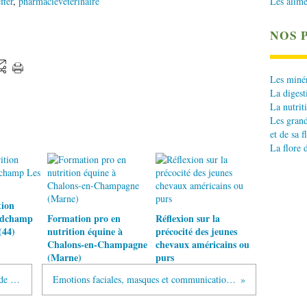
Les alime
ffer
,
pharmacieveterinaire
NOS 
Les minér
La digest
La nutrit
Les grand
et de sa f
La flore 
tion
ndchamp
Formation pro en
Réflexion sur la
(44)
nutrition équine à
précocité des jeunes
Chalons-en-Champagne
chevaux américains ou
(Marne)
purs
Adapter sa stratégie éducative à l’âge de l’animal
Emotions faciales, masques et communication équine