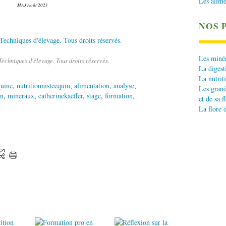
Les alime
MAJ Août 2021
NOS 
Les minér
echniques d'élevage. Tous droits réservés.
La digest
La nutrit
quine
,
nutritionnisteequin
,
alimentation
,
analyse
,
Les grand
in
,
mineraux
,
catherinekaeffer
,
stage
,
formation
,
et de sa f
La flore 