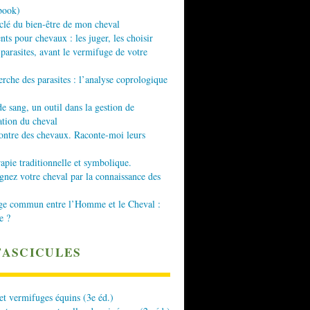
book)
 clé du bien-être de mon cheval
nts pour chevaux : les juger, les choisir
 parasites, avant le vermifuge de votre
erche des parasites : l’analyse coprologique
de sang, un outil dans la gestion de
ation du cheval
ontre des chevaux. Raconte-moi leurs
apie traditionnelle et symbolique.
ez votre cheval par la connaissance des
ge commun entre l’Homme et le Cheval :
e ?
FASCICULES
 et vermifuges équins (3e éd.)