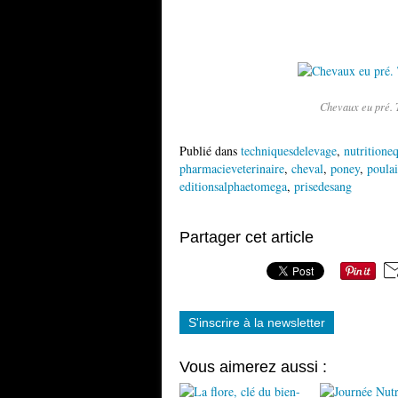
Chevaux eu pré. T
Publié dans
techniquesdelevage
,
nutritione
pharmacieveterinaire
,
cheval
,
poney
,
poula
editionsalphaetomega
,
prisedesang
Partager cet article
S'inscrire à la newsletter
Vous aimerez aussi :