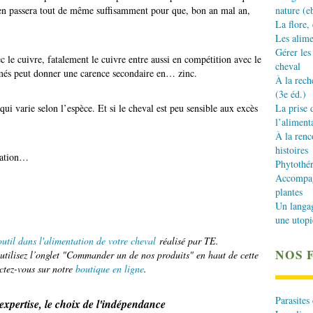
 en passera tout de même suffisamment pour que, bon an mal an,
nature (e
La flore,
Les alime
Gérer les
c le cuivre, fatalement le cuivre entre aussi en compétition avec le
cheval
rmés peut donner une carence secondaire en… zinc.
À la rech
(3e éd.)
 qui varie selon l’espèce. Et si le cheval est peu sensible aux excès
La prise 
l’aliment
À la renc
histoires
ration…
Phytothér
Accompagn
plantes
Un langa
une utopi
util dans l'alimentation de votre cheval
réalisé par TE.
NOS 
tilisez l’onglet "Commander un de nos produits" en haut de cette
ctez-vous sur notre
boutique en ligne
.
Parasites
'expertise, le choix de l'indépendance