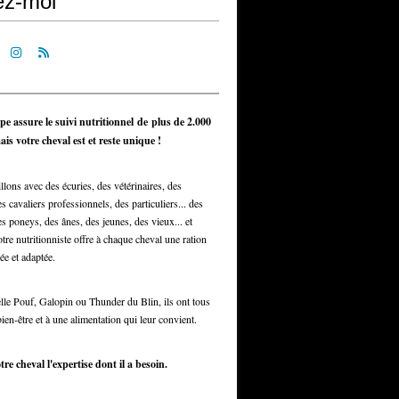
ez-moi
pe assure le suivi nutritionnel de plus de 2.000
is votre cheval est et reste unique !
llons avec des écuries, des vétérinaires, des
s cavaliers professionnels, des particuliers... des
s poneys, des ânes, des jeunes, des vieux... et
otre nutritionniste offre à chaque cheval une ration
ée et adaptée.
elle Pouf, Galopin ou Thunder du Blin, ils ont tous
bien-être et à une alimentation qui leur convient.
tre cheval l'expertise dont il a besoin.