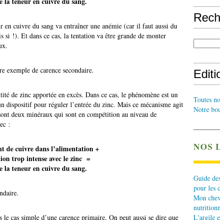
e la teneur en cuivre du sang.
Rech
ur en cuivre du sang va entraîner une anémie (car il faut aussi du
 si !). Et dans ce cas, la tentation va être grande de monter
ux.
tre exemple de carence secondaire.
Edit
ité de zinc apportée en excès. Dans ce cas, le phénomène est un
Toutes no
un dispositif pour réguler l’entrée du zinc. Mais ce mécanisme agit
Notre bou
e sont deux minéraux qui sont en compétition au niveau de
ec :
NOS 
t de cuivre dans l’alimentation +
on trop intense avec le zinc =
e la teneur en cuivre du sang.
Guide des
pour les 
ndaire.
Mon cheva
nutritionn
 le cas simple d’une carence primaire. On peut aussi se dire que
L'argile e