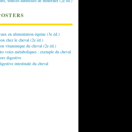
nts, sources naturelles de minéraux (2e éd.)
POSTERS
aux en alimentation équine (3e éd.)
ion chez le cheval (2e éd.)
ion vitaminique du cheval (2e éd.)
es voies métaboliques : exemple du cheval
lore digestive
digestive intestinale du cheval