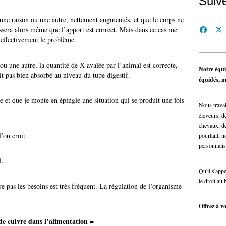
Suiv
une raison ou une autre, nettement augmentés, et que le corps ne
issera alors même que l’apport est correct. Mais dans ce cas me
 effectivement le problème.
 une autre, la quantité de X avalée par l’animal est correcte,
Notre équi
t pas bien absorbé au niveau du tube digestif.
équidés, ma
 et que je monte en épingle une situation qui se produit une fois
Nous travai
éleveurs, de
chevaux, de
’on croit.
pourtant, n
personnalis
l.
Qu'il s'app
le droit au 
e pas les besoins est très fréquent. La régulation de l’organisme
Offrez à vo
e cuivre dans l’alimentation =