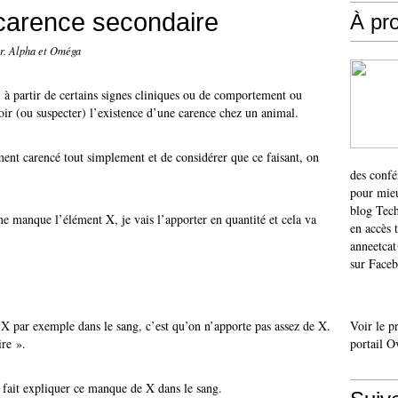
carence secondaire
À pr
er. Alpha et Oméga
, à partir de certains signes cliniques ou de comportement ou
voir (ou suspecter) l’existence d’une carence chez un animal.
ément carencé tout simplement et de considérer que ce faisant, on
des confé
pour mieu
blog Tech
 me manque l’élément X, je vais l’apporter en quantité et cela va
en accès 
anneetca
sur Faceb
 X par exemple dans le sang, c’est qu’on n’apporte pas assez de X.
Voir le p
ire ».
portail O
 fait expliquer ce manque de X dans le sang.