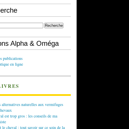
erche
ions Alpha & Oméga
s publications
tique en ligne
LIVRES
 alternatives naturelles aux vermifuges
chevaux
l est trop gros : les conseils de ma
iste
t le cheval : tout savoir sur ce soin de la