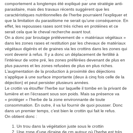
comportement a longtemps été expliqué par une stratégie anti-
parasitaire, mais des travaux récents suggèrent que les
caractéristiques nutritionnelles de l’herbe pourraient l’expliquer et
que la limitation du parasitisme ne serait qu’une conséquence. En
effet, les repousses rases sont très riches en protéines et ce
serait cela que le cheval recherche avant tout.
On a donc par broutage prélèvement de « matériaux végétaux »
dans les zones rases et restitution par les chevaux de matériaux
végétaux digérés et de graines via les crottins dans les zones qui
vont devenir à refus. Il y a donc un déplacement de fertilité à
l’intérieur de votre pré, les zones préférées devenant de plus en
plus pauvres et les zones refusées de plus en plus riches.
L’augmentation de la production à proximité des déjections
s’applique à une surface importante (deux à cinq fois celle de la
déjection) et peut persister plusieurs années.
Le crottin va étouffer l’herbe sur laquelle il tombe en la privant de
lumière et en l’écrasant sous son poids. Mais sa présence va
« protéger » l’herbe de la zone environnante de toute
consommation. En outre, il va lui fournir de quoi pousser. Donc
dans un premier temps, c’est bien le crottin qui fait le refus.
On obtient donc :
Un trou dans la végétation juste sous le crottin
Une zone d’une dizaine de cm autour où l’herbe est très