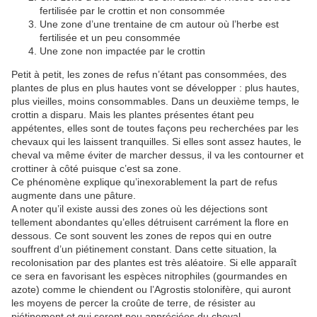
fertilisée par le crottin et non consommée
Une zone d’une trentaine de cm autour où l’herbe est
fertilisée et un peu consommée
Une zone non impactée par le crottin
Petit à petit, les zones de refus n’étant pas consommées, des
plantes de plus en plus hautes vont se développer : plus hautes,
plus vieilles, moins consommables. Dans un deuxième temps, le
crottin a disparu. Mais les plantes présentes étant peu
appétentes, elles sont de toutes façons peu recherchées par les
chevaux qui les laissent tranquilles. Si elles sont assez hautes, le
cheval va même éviter de marcher dessus, il va les contourner et
crottiner à côté puisque c’est sa zone.
Ce phénomène explique qu’inexorablement la part de refus
augmente dans une pâture.
A noter qu’il existe aussi des zones où les déjections sont
tellement abondantes qu’elles détruisent carrément la flore en
dessous. Ce sont souvent les zones de repos qui en outre
souffrent d’un piétinement constant. Dans cette situation, la
recolonisation par des plantes est très aléatoire. Si elle apparaît
ce sera en favorisant les espèces nitrophiles (gourmandes en
azote) comme le chiendent ou l’Agrostis stolonifère, qui auront
les moyens de percer la croûte de terre, de résister au
piétinement et qui seront peu appréciées du cheval.