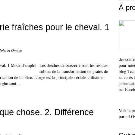
À pr
ie fraîches pour le cheval. 1
Alpha et Omega
des confé
Les drêches de brasserie sont les résidus
pour mieu
solides de la transformation de grains de
blog Tech
ication de la bière. L’orge est la principale céréale utilisée en
en accès 
orgho sont...
anneetca
sur Faceb
lque chose. 2. Différence
Voir le p
portail O