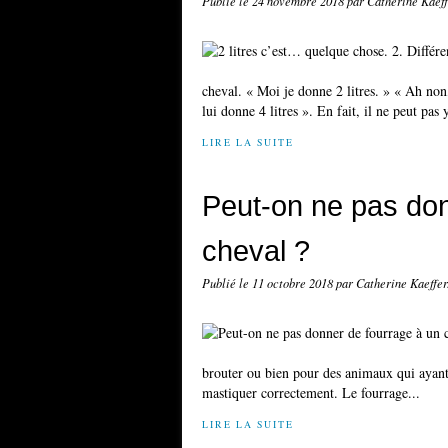
Publié le
24 novembre 2018
par Catherine Kaef
cheval. « Moi je donne 2 litres. » « Ah non
lui donne 4 litres ». En fait, il ne peut pas y
LIRE LA SUITE
Peut-on ne pas don
cheval ?
Publié le
11 octobre 2018
par Catherine Kaeffe
brouter ou bien pour des animaux qui ayant 
mastiquer correctement. Le fourrage...
LIRE LA SUITE