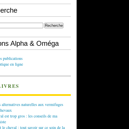
erche
ions Alpha & Oméga
s publications
tique en ligne
LIVRES
 alternatives naturelles aux vermifuges
chevaux
l est trop gros : les conseils de ma
iste
t le cheval : tout savoir sur ce soin de la