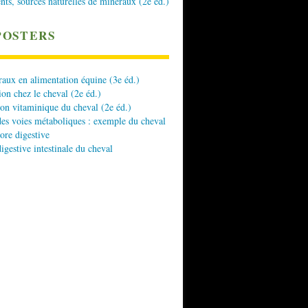
nts, sources naturelles de minéraux (2e éd.)
POSTERS
aux en alimentation équine (3e éd.)
ion chez le cheval (2e éd.)
ion vitaminique du cheval (2e éd.)
es voies métaboliques : exemple du cheval
lore digestive
digestive intestinale du cheval