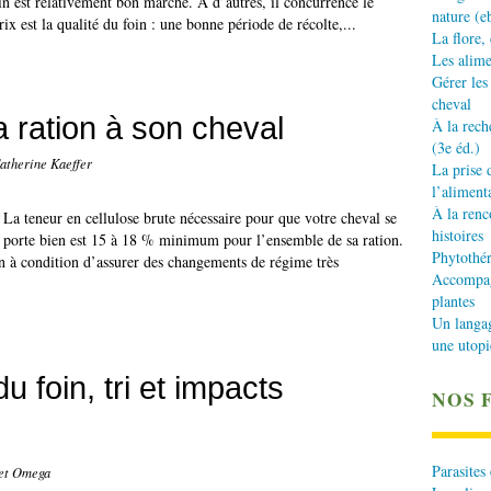
oin est relativement bon marché. A d’autres, il concurrence le
nature (e
ix est la qualité du foin : une bonne période de récolte,...
La flore,
Les alime
Gérer les
cheval
la ration à son cheval
À la rech
(3e éd.)
atherine Kaeffer
La prise 
l’aliment
À la renc
La teneur en cellulose brute nécessaire pour que votre cheval se
histoires
porte bien est 15 à 18 % minimum pour l’ensemble de sa ration.
Phytothér
on à condition d’assurer des changements de régime très
Accompagn
plantes
Un langa
une utopi
u foin, tri et impacts
NOS 
Parasites
 et Omega