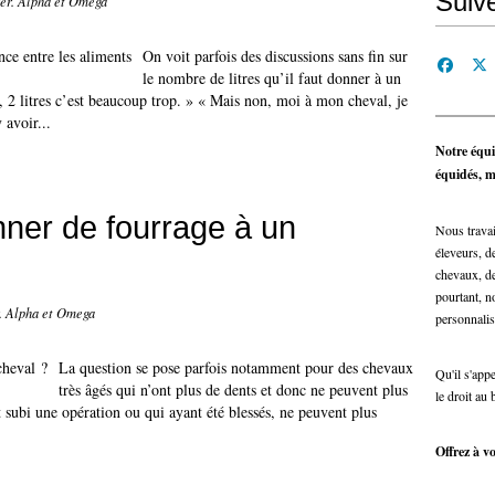
Suiv
fer. Alpha et Omega
On voit parfois des discussions sans fin sur
le nombre de litres qu’il faut donner à un
, 2 litres c’est beaucoup trop. » « Mais non, moi à mon cheval, je
 avoir...
Notre équi
équidés, ma
ner de fourrage à un
Nous travai
éleveurs, de
chevaux, de
pourtant, n
r. Alpha et Omega
personnalis
La question se pose parfois notamment pour des chevaux
Qu'il s'app
très âgés qui n’ont plus de dents et donc ne peuvent plus
le droit au 
subi une opération ou qui ayant été blessés, ne peuvent plus
Offrez à vo