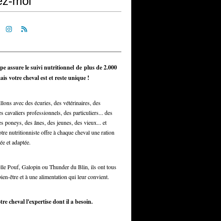
ez-moi
pe assure le suivi nutritionnel de plus de 2.000
is votre cheval est et reste unique !
llons avec des écuries, des vétérinaires, des
s cavaliers professionnels, des particuliers... des
s poneys, des ânes, des jeunes, des vieux... et
otre nutritionniste offre à chaque cheval une ration
ée et adaptée.
elle Pouf, Galopin ou Thunder du Blin, ils ont tous
bien-être et à une alimentation qui leur convient.
tre cheval l'expertise dont il a besoin.