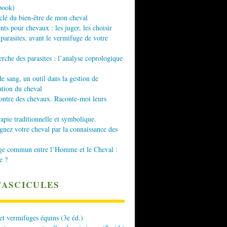
book)
 clé du bien-être de mon cheval
nts pour chevaux : les juger, les choisir
 parasites, avant le vermifuge de votre
erche des parasites : l’analyse coprologique
de sang, un outil dans la gestion de
ation du cheval
ontre des chevaux. Raconte-moi leurs
apie traditionnelle et symbolique.
ez votre cheval par la connaissance des
ge commun entre l’Homme et le Cheval :
e ?
FASCICULES
 et vermifuges équins (3e éd.)