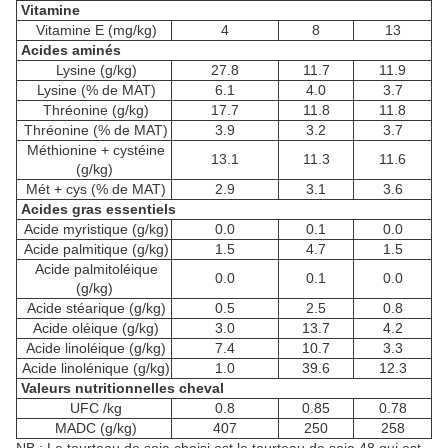
Vitamine
Vitamine E (mg/kg)
4
8
13
Acides aminés
Lysine (g/kg)
27.8
11.7
11.9
Lysine (% de MAT)
6.1
4.0
3.7
Thréonine (g/kg)
17.7
11.8
11.8
Thréonine (% de MAT)
3.9
3.2
3.7
Méthionine + cystéine
13.1
11.3
11.6
(g/kg)
Mét + cys (% de MAT)
2.9
3.1
3.6
Acides gras essentiels
Acide myristique (g/kg)
0.0
0.1
0.0
Acide palmitique (g/kg)
1.5
4.7
1.5
Acide palmitoléique
0.0
0.1
0.0
(g/kg)
Acide stéarique (g/kg)
0.5
2.5
0.8
Acide oléique (g/kg)
3.0
13.7
4.2
Acide linoléique (g/kg)
7.4
10.7
3.3
Acide linolénique (g/kg)
1.0
39.6
12.3
Valeurs nutritionnelles cheval
UFC /kg
0.8
0.85
0.78
MADC (g/kg)
407
250
258