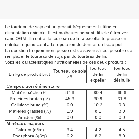
Le tourteau de soja est un produit fréquemment utilisé en
alimentation animale. Il est malheureusement difficile à trouver
sans OGM. En outre, le tourteau de lin a excellente presse en
nutrition équine car il a la réputation de donner un beau poil.
La question fréquemment posée est de savoir s’il est possible de
remplacer le tourteau de soja par du tourteau de lin.
Voici les caractéristiques nutritionnelles de ces deux produits :
Tourteau
Tourteau
Tourteau de soja
En kg de produit brut
de lin
de lin
48
expeller
déshuilé
Composition élémentaire
Matière sèche (%)
87.8
90.4
88.6
Protéines brutes (%)
45.3
30.9
31.8
Cellulose brute (%)
6.0
10.2
9.8
Matières grasses (%)
1.9
8.1
3.0
Amidon (%)
0.0
0.0
0.0
Minéraux majeurs
Calcium (g/kg)
3.4
4.2
4.5
Phosphore (g/kg)
6.2
8.2
8.0