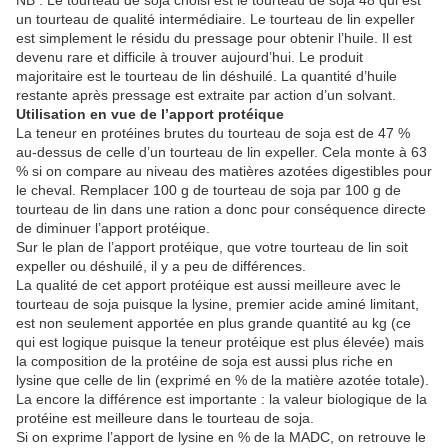
NB : Le tourteau de soja choisi est le tourteau de soja 48 qui est
un tourteau de qualité intermédiaire. Le tourteau de lin expeller
est simplement le résidu du pressage pour obtenir l’huile. Il est
devenu rare et difficile à trouver aujourd’hui. Le produit
majoritaire est le tourteau de lin déshuilé. La quantité d’huile
restante après pressage est extraite par action d’un solvant.
Utilisation en vue de l’apport protéique
La teneur en protéines brutes du tourteau de soja est de 47 %
au-dessus de celle d’un tourteau de lin expeller. Cela monte à 63
% si on compare au niveau des matières azotées digestibles pour
le cheval. Remplacer 100 g de tourteau de soja par 100 g de
tourteau de lin dans une ration a donc pour conséquence directe
de diminuer l’apport protéique.
Sur le plan de l’apport protéique, que votre tourteau de lin soit
expeller ou déshuilé, il y a peu de différences.
La qualité de cet apport protéique est aussi meilleure avec le
tourteau de soja puisque la lysine, premier acide aminé limitant,
est non seulement apportée en plus grande quantité au kg (ce
qui est logique puisque la teneur protéique est plus élevée) mais
la composition de la protéine de soja est aussi plus riche en
lysine que celle de lin (exprimé en % de la matière azotée totale).
La encore la différence est importante : la valeur biologique de la
protéine est meilleure dans le tourteau de soja.
Si on exprime l’apport de lysine en % de la MADC, on retrouve le