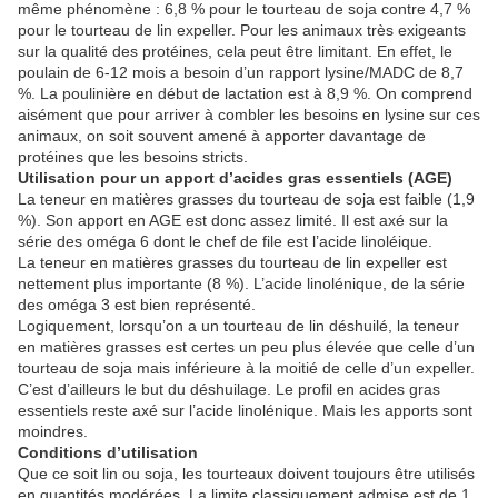
même phénomène : 6,8 % pour le tourteau de soja contre 4,7 %
pour le tourteau de lin expeller. Pour les animaux très exigeants
sur la qualité des protéines, cela peut être limitant. En effet, le
poulain de 6-12 mois a besoin d’un rapport lysine/MADC de 8,7
%. La poulinière en début de lactation est à 8,9 %. On comprend
aisément que pour arriver à combler les besoins en lysine sur ces
animaux, on soit souvent amené à apporter davantage de
protéines que les besoins stricts.
Utilisation pour un apport d’acides gras essentiels (AGE)
La teneur en matières grasses du tourteau de soja est faible (1,9
%). Son apport en AGE est donc assez limité. Il est axé sur la
série des oméga 6 dont le chef de file est l’acide linoléique.
La teneur en matières grasses du tourteau de lin expeller est
nettement plus importante (8 %). L’acide linolénique, de la série
des oméga 3 est bien représenté.
Logiquement, lorsqu’on a un tourteau de lin déshuilé, la teneur
en matières grasses est certes un peu plus élevée que celle d’un
tourteau de soja mais inférieure à la moitié de celle d’un expeller.
C’est d’ailleurs le but du déshuilage. Le profil en acides gras
essentiels reste axé sur l’acide linolénique. Mais les apports sont
moindres.
Conditions d’utilisation
Que ce soit lin ou soja, les tourteaux doivent toujours être utilisés
en quantités modérées. La limite classiquement admise est de 1