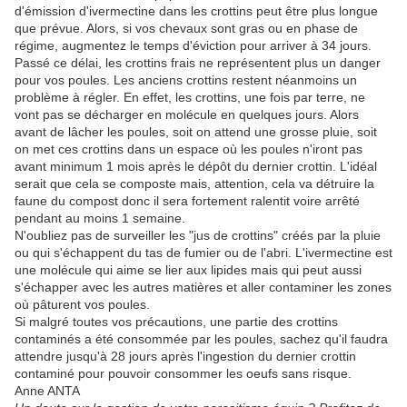
d'émission d'ivermectine dans les crottins peut être plus longue
que prévue. Alors, si vos chevaux sont gras ou en phase de
régime, augmentez le temps d'éviction pour arriver à 34 jours.
Passé ce délai, les crottins frais ne représentent plus un danger
pour vos poules. Les anciens crottins restent néanmoins un
problème à régler. En effet, les crottins, une fois par terre, ne
vont pas se décharger en molécule en quelques jours. Alors
avant de lâcher les poules, soit on attend une grosse pluie, soit
on met ces crottins dans un espace où les poules n'iront pas
avant minimum 1 mois après le dépôt du dernier crottin. L'idéal
serait que cela se composte mais, attention, cela va détruire la
faune du compost donc il sera fortement ralentit voire arrêté
pendant au moins 1 semaine.
N'oubliez pas de surveiller les "jus de crottins" créés par la pluie
ou qui s'échappent du tas de fumier ou de l'abri. L'ivermectine est
une molécule qui aime se lier aux lipides mais qui peut aussi
s'échapper avec les autres matières et aller contaminer les zones
où pâturent vos poules.
Si malgré toutes vos précautions, une partie des crottins
contaminés a été consommée par les poules, sachez qu'il faudra
attendre jusqu'à 28 jours après l'ingestion du dernier crottin
contaminé pour pouvoir consommer les oeufs sans risque.
Anne ANTA