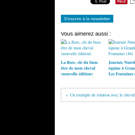
S'inscrire à la newsletter
Vous aimerez aussi :
La flore, clé du bien-
Journée Nutri
être de mon cheval
équine à Gra
(nouvelle édition)
Les Fontaines 