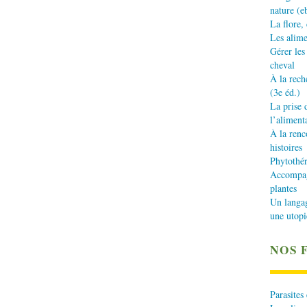
nature (e
La flore,
Les alime
Gérer les
cheval
À la rech
(3e éd.)
La prise 
l’aliment
À la renc
histoires
Phytothér
Accompagn
plantes
Un langa
une utopi
NOS 
Parasites