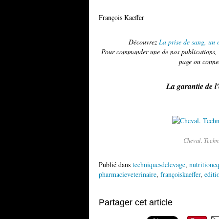
François Kaeffer
Découvrez
La prise de sang, un o
Pour commander une de nos publications, u
page ou conne
La garantie de l
Cheval. Techni
Publié dans
techniquesdelevage
,
nutritione
pharmacieveterinaire
,
françoiskaeffer
,
edit
Partager cet article