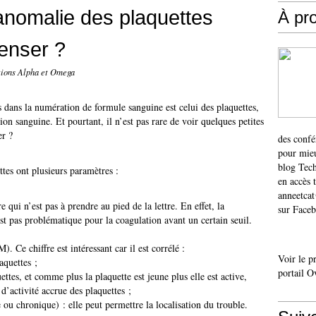
anomalie des plaquettes
À pr
enser ?
itions Alpha et Omega
 dans la numération de formule sanguine est celui des plaquettes,
tion sanguine. Et pourtant, il n’est pas rare de voir quelques petites
er ?
des confé
pour mieu
blog Tech
tes ont plusieurs paramètres :
en accès 
anneetca
 qui n’est pas à prendre au pied de la lettre. En effet, la
sur Faceb
st pas problématique pour la coagulation avant un certain seuil.
Ce chiffre est intéressant car il est corrélé :
Voir le p
quettes ;
portail O
ttes, et comme plus la plaquette est jeune plus elle est active,
d’activité accrue des plaquettes ;
ou chronique) : elle peut permettre la localisation du trouble.