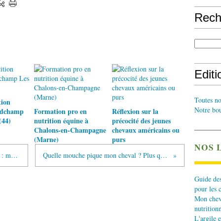
Rech
Edit
Toutes no
tion
Notre bou
ndchamp
Formation pro en
Réflexion sur la
(44)
nutrition équine à
précocité des jeunes
Chalons-en-Champagne
chevaux américains ou
(Marne)
purs
NOS 
Un exemple de relation avec le cheval : monologue
Quelle mouche pique mon cheval ? Plus qu'un bzzz
Guide des
pour les 
Mon cheva
nutritionn
L'argile e