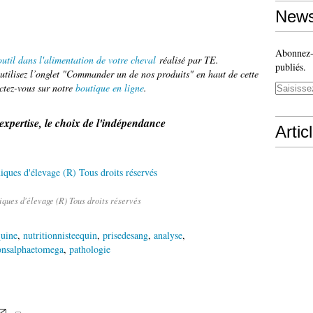
News
Abonnez-v
util dans l'alimentation de votre cheval
réalisé par TE.
publiés.
tilisez l’onglet "Commander un de nos produits" en haut de cette
ctez-vous sur notre
boutique en ligne
.
'expertise, le choix de l'indépendance
Artic
ques d'élevage (R) Tous droits réservés
quine
,
nutritionnisteequin
,
prisedesang
,
analyse
,
ionsalphaetomega
,
pathologie