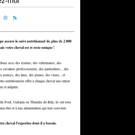
ez-moi
pe assure le suivi nutritionnel de plus de 2.000
is votre cheval est et reste unique !
llons avec des écuries, des vétérinaires, des
s cavaliers professionnels, des particuliers... des
s poneys, des ânes, des jeunes, des vieux... et
otre nutritionniste offre à chaque cheval une ration
ée et adaptée.
elle Pouf, Galopin ou Thunder du Blin, ils ont tous
bien-être et à une alimentation qui leur convient.
tre cheval l'expertise dont il a besoin.