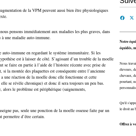
Suiv
augmentation de la VPM peuvent aussi bien être physiologiques
exte.
 nous pensons immédiatement aux maladies les plus graves, dans
ou à une maladie auto-immune.
Notre équi
équidés, ma
die auto-immune en regardant le système immunitaire. Si les
hypothèse est à laisser de côté. S’agissant d’un trouble de la moelle
Nous travai
t se faire en partie à l’aide de l’histoire récente avec prise de
éleveurs, de
, si la montée des plaquettes est conséquente entre l’ancienne
chevaux, de
 y a une réaction de la moelle donc elle fonctionne et cette
pourtant, n
 elle se révèle chronique) et donc il sera toujours un peu bas.
personnalis
e, alors le problème est périphérique (saignements,
Qu'il s'app
le droit au 
nseigne pas, seule une ponction de la moelle osseuse faite par un
ut permettre d’être certain.
Offrez à vo