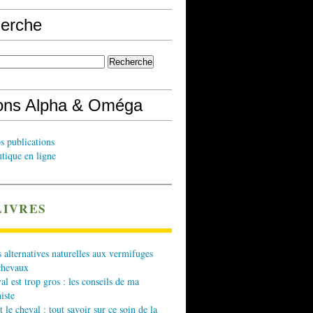
erche
ions Alpha & Oméga
s publications
tique en ligne
LIVRES
 alternatives naturelles aux vermifuges
chevaux
l est trop gros : les conseils de ma
iste
t le cheval : tout savoir sur ce soin de la