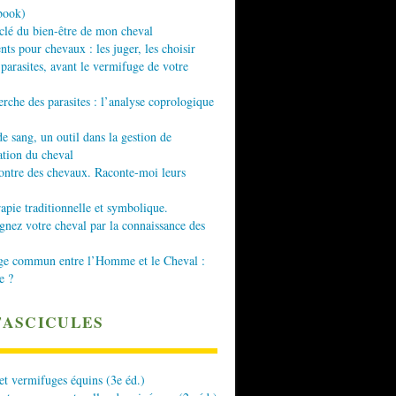
book)
 clé du bien-être de mon cheval
nts pour chevaux : les juger, les choisir
 parasites, avant le vermifuge de votre
erche des parasites : l’analyse coprologique
de sang, un outil dans la gestion de
ation du cheval
ontre des chevaux. Raconte-moi leurs
apie traditionnelle et symbolique.
ez votre cheval par la connaissance des
ge commun entre l’Homme et le Cheval :
e ?
FASCICULES
 et vermifuges équins (3e éd.)