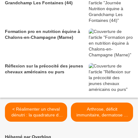
Grandchamp Les Fontaines (44)
Formation pro en nutrition équine à
Chalons-en-Champagne (Marne)
Réflexion sur la précocité des jeunes
chevaux américains ou purs
< Réalimenter un cheval
Arthrose, déficit
dénutri : la quadrature du
immunitaire, dermatose et
cercle
alimentation lipidique du
cheval âgé >
Hébergé par Overblog