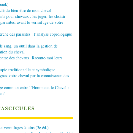
book)
 clé du bien-être de mon cheval
nts pour chevaux : les juger, les choisir
 parasites, avant le vermifuge de votre
erche des parasites : l’analyse coprologique
de sang, un outil dans la gestion de
ation du cheval
ontre des chevaux. Raconte-moi leurs
apie traditionnelle et symbolique.
ez votre cheval par la connaissance des
ge commun entre l’Homme et le Cheval :
e ?
FASCICULES
 et vermifuges équins (3e éd.)