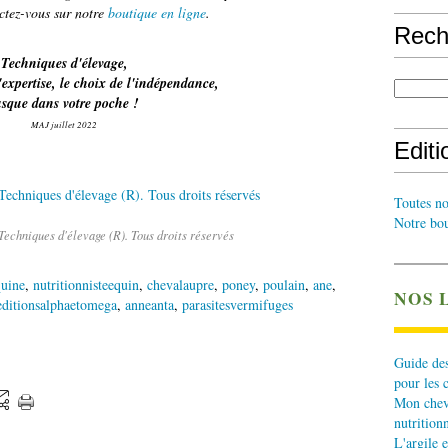
ctez-vous sur notre
boutique en ligne
.
Rech
Techniques d'élevage,
'expertise, le choix de l'indépendance,
usque dans votre poche !
MAJ juillet 2022
Edit
Toutes no
Notre bou
Techniques d'élevage (R). Tous droits réservés
quine
,
nutritionnisteequin
,
chevalaupre
,
poney
,
poulain
,
ane
,
NOS 
editionsalphaetomega
,
anneanta
,
parasitesvermifuges
Guide des
pour les 
Mon cheva
nutritionn
L'argile e