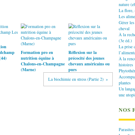
nature (e
La flore,
Les alime
Gérer les
cheval
À la rech
(3e éd.)
tion
La prise 
ndchamp
Formation pro en
Réflexion sur la
l’aliment
(44)
nutrition équine à
précocité des jeunes
À la renc
Chalons-en-Champagne
chevaux américains ou
histoires
(Marne)
purs
Phytothér
Accompagn
La biochimie en stress (Partie 2)
plantes
Un langa
une utopi
NOS 
Parasites