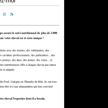
ez-moi
pe assure le suivi nutritionnel de plus de 2.000
is votre cheval est et reste unique !
llons avec des écuries, des vétérinaires, des
s cavaliers professionnels, des particuliers... des
s poneys, des ânes, des jeunes, des vieux... et
otre nutritionniste offre à chaque cheval une ration
ée et adaptée.
elle Pouf, Galopin ou Thunder du Blin, ils ont tous
bien-être et à une alimentation qui leur convient.
tre cheval l'expertise dont il a besoin.