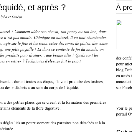
quidé, et après ?
À pr
Alpha et Oméga
naturel ? Comment aider son cheval, son poney ou son âne, dans
, ce n’est pas anodin. Chimique ou naturel, il va tout chambouler.
e, agir sur le foie et les reins, créer des zones de plaies, des zones
f, une jolie pagaille ! Et dans ce contexte de fin du monde, on
 des produits pour drainer… une bonne idée ? Quels sont les
des confé
ces en retirer ? Techniques d'élevage fait le point
pour mieu
blog Tech
en accès 
ssent… durant toutes ces étapes, ils vont produire des toxines,
anneetca
ou des « déchets » au sein du corps de l’équidé.
sur Faceb
 a des petites plaies qui se créent et la formation des premières
ertains éléments de la flore digestive.
Voir le p
portail O
es dégâts liés au pourrissement des parasites non détachés et à la
tériorée.