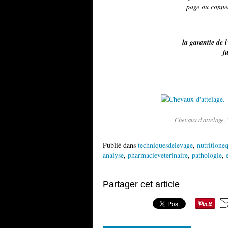
page ou conne
la garantie de l
j
Chevaux d'attelage. 
Publié dans
techniquesdelevage
,
nutritione
analyse
,
pharmacieveterinaire
,
pathologie
,
Partager cet article