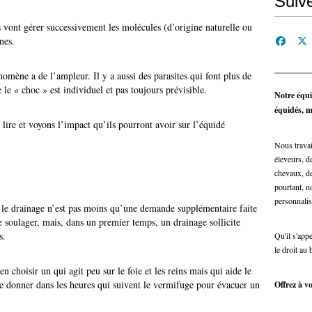
Suiv
ns vont gérer successivement les molécules (d’origine naturelle ou
nes.
énomène a de l’ampleur. Il y a aussi des parasites qui font plus de
le « choc » est individuel et pas toujours prévisible.
Notre équi
équidés, ma
t lire et voyons l’impact qu’ils pourront avoir sur l’équidé
Nous travai
éleveurs, de
chevaux, de
pourtant, n
personnalis
, le drainage n’est pas moins qu’une demande supplémentaire faite
de soulager, mais, dans un premier temps, un drainage sollicite
s.
Qu'il s'app
le droit au 
n choisir un qui agit peu sur le foie et les reins mais qui aide le
e le donner dans les heures qui suivent le vermifuge pour évacuer un
Offrez à vo