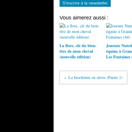
S'inscrire à la newsletter
Vous aimerez aussi :
La flore, clé du bien-
Journée Nutri
être de mon cheval
équine à Gra
(nouvelle édition)
Les Fontaines 
La biochimie en stress (Partie 1)