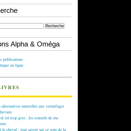
erche
ions Alpha & Oméga
s publications
tique en ligne
LIVRES
 alternatives naturelles aux vermifuges
chevaux
l est trop gros : les conseils de ma
iste
t le cheval : tout savoir sur ce soin de la