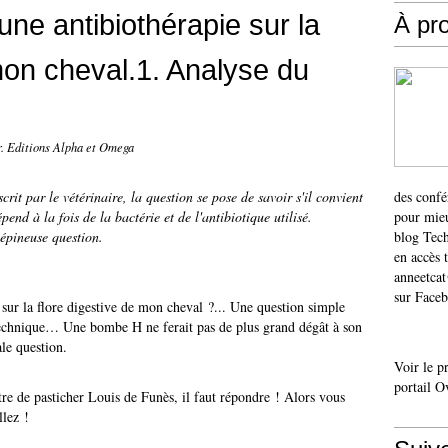
'une antibiothérapie sur la
À pr
mon cheval.1. Analyse du
r. Editions Alpha et Omega
rit par le vétérinaire, la question se pose de savoir s'il convient
des confé
pend à la fois de la bactérie et de l'antibiotique utilisé.
pour mieu
e épineuse question.
blog Tech
en accès 
anneetca
sur Faceb
 sur la flore digestive de mon cheval ?... Une question simple
technique… Une bombe H ne ferait pas de plus grand dégât à son
le question.
Voir le p
portail O
re de pasticher Louis de Funès, il faut répondre ! Alors vous
llez !