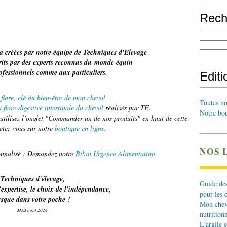
Rech
a créées par notre équipe de Techniques d'Elevage
crits par des experts reconnus du monde équin
rofessionnels comme aux particuliers.
Edit
flore, clé du bien-être de mon cheval
Toutes no
 flore digestive intestinale du cheval
réalisés par TE.
Notre bou
tilisez l’onglet "Commander un de nos produits" en haut de cette
ctez-vous sur notre
boutique en ligne
.
NOS 
sonnalisé : Demandez notre
Bilan Urgence Alimentation
Techniques d'élevage,
Guide des
'expertise, le choix de l'indépendance,
pour les 
usque dans votre poche !
Mon cheva
MAJ août 2024
nutritionn
L'argile e