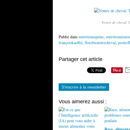
Ventre de cheval. T
Publié dans
nutritionequine
,
nutritionniste
françoiskaeffer
,
florebienetrecheval
,
posterf
Partager cet article
S'inscrire à la newsletter
Vous aimerez aussi :
Race, alimenta