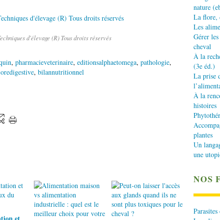
nature (e
La flore,
Les alime
Gérer les
echniques d'élevage (R) Tous droits réservés
cheval
À la rech
equin
,
pharmacieveterinaire
,
editionsalphaetomega
,
pathologie
,
(3e éd.)
loredigestive
,
bilannutritionnel
La prise 
l’aliment
À la renc
histoires
Phytothér
Accompagn
plantes
Un langa
une utopi
NOS 
Parasites
tion et