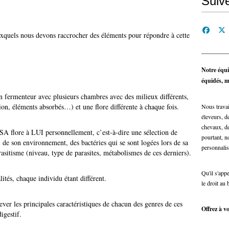
Suiv
xquels nous devons raccrocher des éléments pour répondre à cette
Notre équi
équidés, ma
un fermenteur avec plusieurs chambres avec des milieux différents,
ion, éléments absorbés…) et une flore différente à chaque fois.
Nous travai
éleveurs, de
chevaux, de
A flore à LUI personnellement, c’est-à-dire une sélection de
pourtant, n
n, de son environnement, des bactéries qui se sont logées lors de sa
personnalis
rasitisme (niveau, type de parasites, métabolismes de ces derniers).
Qu'il s'app
ités, chaque individu étant différent.
le droit au 
elever les principales caractéristiques de chacun des genres de ces
Offrez à vo
digestif.