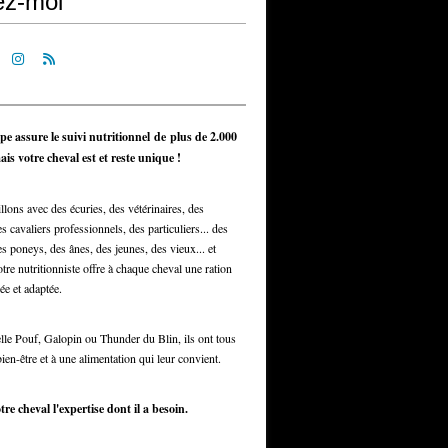
ez-moi
pe assure le suivi nutritionnel de plus de 2.000
is votre cheval est et reste unique !
llons avec des écuries, des vétérinaires, des
s cavaliers professionnels, des particuliers... des
s poneys, des ânes, des jeunes, des vieux... et
otre nutritionniste offre à chaque cheval une ration
ée et adaptée.
elle Pouf, Galopin ou Thunder du Blin, ils ont tous
bien-être et à une alimentation qui leur convient.
tre cheval l'expertise dont il a besoin.