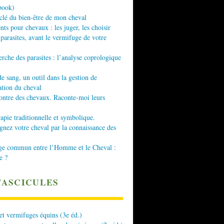
book)
 clé du bien-être de mon cheval
nts pour chevaux : les juger, les choisir
 parasites, avant le vermifuge de votre
erche des parasites : l’analyse coprologique
de sang, un outil dans la gestion de
ation du cheval
ontre des chevaux. Raconte-moi leurs
apie traditionnelle et symbolique.
ez votre cheval par la connaissance des
ge commun entre l’Homme et le Cheval :
e ?
FASCICULES
 et vermifuges équins (3e éd.)