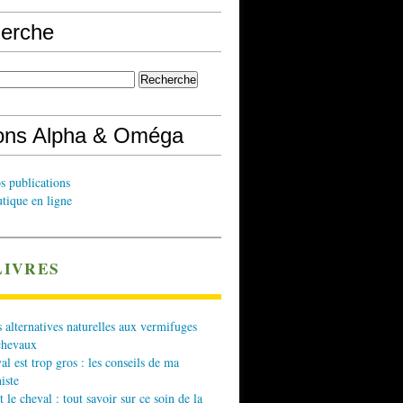
erche
ions Alpha & Oméga
s publications
tique en ligne
LIVRES
 alternatives naturelles aux vermifuges
chevaux
l est trop gros : les conseils de ma
iste
t le cheval : tout savoir sur ce soin de la