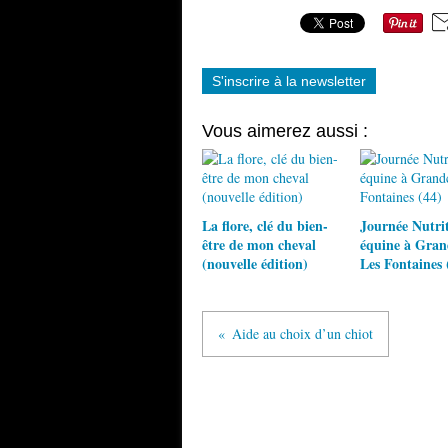
S'inscrire à la newsletter
Vous aimerez aussi :
La flore, clé du bien-
Journée Nutri
être de mon cheval
équine à Gra
(nouvelle édition)
Les Fontaines 
Aide au choix d’un chiot