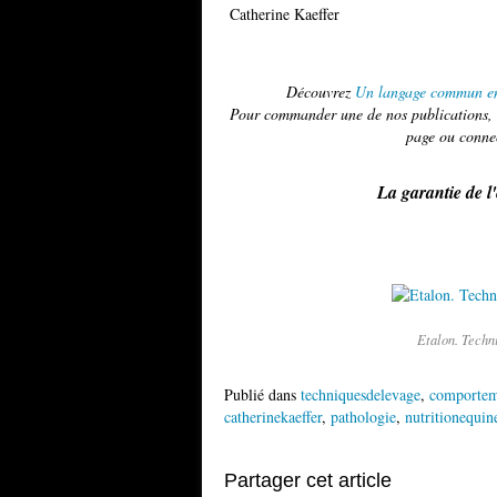
Catherine Kaeffer
Découvrez
Un langage commun ent
Pour commander une de nos publications, u
page ou conne
La garantie de l
Etalon. Techni
Publié dans
techniquesdelevage
,
comportem
catherinekaeffer
,
pathologie
,
nutritionequin
Partager cet article