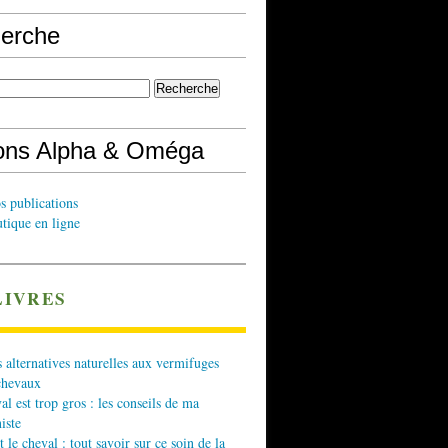
erche
ions Alpha & Oméga
s publications
tique en ligne
LIVRES
 alternatives naturelles aux vermifuges
chevaux
l est trop gros : les conseils de ma
iste
t le cheval : tout savoir sur ce soin de la