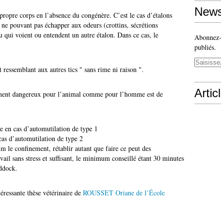
News
 propre corps en l’absence du congénère. C’est le cas d’étalons
ne pouvant pas échapper aux odeurs (crottins, sécrétions
u qui voient ou entendent un autre étalon. Dans ce cas, le
Abonnez-v
publiés.
essemblant aux autres tics " sans rime ni raison ".
Artic
ement dangereux pour l’animal comme pour l’homme est de
e en cas d’automutilation de type 1
 cas d’automutilation de type 2
 le confinement, rétablir autant que faire ce peut des
avail sans stress et suffisant, le minimum conseillé étant 30 minutes
ddock.
téressante thèse vétérinaire de
ROUSSET Oriane de l’École