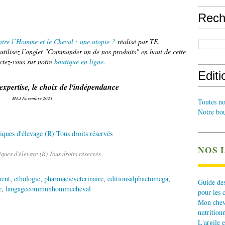
Rech
re l’Homme et le Cheval : une utopie ?
réalisé par TE.
tilisez l’onglet "Commander un de nos produits" en haut de cette
ctez-vous sur notre
boutique en ligne
.
Edit
'expertise, le choix de l'indépendance
MAJ Novembre 2021
Toutes no
Notre bou
NOS 
ques d'élevage (R) Tous droits réservés
ent
,
ethologie
,
pharmacieveterinaire
,
editionsalphaetomega
,
Guide des
e
,
langagecommunhommecheval
pour les 
Mon cheva
nutritionn
L'argile e