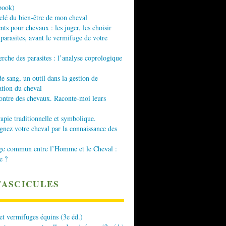
book)
 clé du bien-être de mon cheval
nts pour chevaux : les juger, les choisir
 parasites, avant le vermifuge de votre
erche des parasites : l’analyse coprologique
de sang, un outil dans la gestion de
ation du cheval
ontre des chevaux. Raconte-moi leurs
apie traditionnelle et symbolique.
ez votre cheval par la connaissance des
ge commun entre l’Homme et le Cheval :
e ?
FASCICULES
 et vermifuges équins (3e éd.)