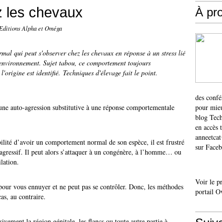
z les chevaux
À pr
 Editions Alpha et Oméga
al qui peut s'observer chez les chevaux en réponse à un stress lié
 environnement. Sujet tabou, ce comportement toujours
l'origine est identifié. Techniques d'élevage fait le point.
des confé
t une auto-agression substitutive à une réponse comportementale
pour mieu
blog Tech
en accès 
anneetca
bilité d’avoir un comportement normal de son espèce, il est frustré
sur Faceb
t agressif. Il peut alors s’attaquer à un congénère, à l’homme… ou
lation.
Voir le p
 pour vous ennuyer et ne peut pas se contrôler. Donc, les méthodes
portail O
cas, au contraire.
vement la région génitale, les flancs ou toute autre partie à