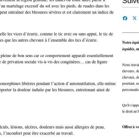
Suiv
un martelage excessif du sol avec les pieds, de ruades dans les
t entraîner des blessures sévères et est clairement un indice de
elle les vices d’écurie, comme le tic avec ou sans appui, le tic de
les que les autres chevaux à l’ensemble des tics d’écurie.
Notre équi
équidés, ma
rs pleine de bon sens car ce comportement apparaît essentiellement
 de privation sociale vis-à-vis des congénères… cas de figure
Nous travai
éleveurs, de
chevaux, de
omorphines libérées pendant l’action d’automutilation, elle-même
pourtant, n
porter la douleur induite par les blessures, entretenant ainsi de
personnalis
Qu'il s'app
le droit au 
uls, lésions, ulcères, douleurs mais aussi allergies de peau,
Offrez à vo
, l’inconfort peut être exacerbé au travail.