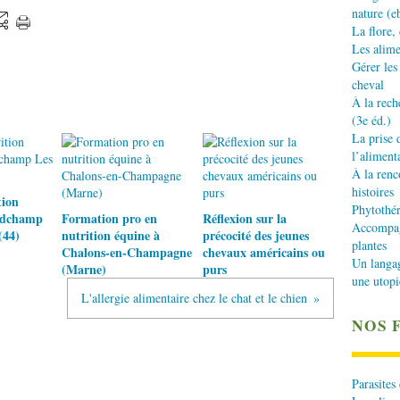
nature (e
La flore,
Les alime
Gérer les
cheval
À la rech
(3e éd.)
La prise 
l’aliment
À la renc
histoires
tion
Phytothér
ndchamp
Formation pro en
Réflexion sur la
Accompagn
(44)
nutrition équine à
précocité des jeunes
plantes
Chalons-en-Champagne
chevaux américains ou
Un langa
(Marne)
purs
une utopi
L'allergie alimentaire chez le chat et le chien
NOS 
Parasites