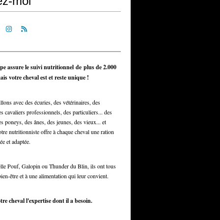
ez-moi
pe assure le suivi nutritionnel de plus de 2.000
is votre cheval est et reste unique !
llons avec des écuries, des vétérinaires, des
s cavaliers professionnels, des particuliers... des
s poneys, des ânes, des jeunes, des vieux... et
otre nutritionniste offre à chaque cheval une ration
ée et adaptée.
elle Pouf, Galopin ou Thunder du Blin, ils ont tous
bien-être et à une alimentation qui leur convient.
tre cheval l'expertise dont il a besoin.