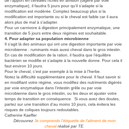
de l’apport en céréales riches en amidon (digéré par voie
enzymatique), il faudra 5 jours pour qu’il s’adapte si la
modification est modérée. Comptez beaucoup plus si la
modification est importante ou si le cheval est faible car il aura
alors plus de mal à s’adapter.
Pour un carnivore à digestion principalement enzymatique, une
transition de 5 jours entre deux régimes est souhaitable.
4. Pour adapter sa population microbienne
Il s’agit là des animaux qui ont une digestion importante par voie
microbienne : ruminants mais aussi cheval dans le gros intestin.
En cas de modification de la ration, il faudra que l’équilibre
bactérien se modifie et s’adapte à la nouvelle donne. Pour cela il
faut environ 10 jours.
Pour le cheval, c’est par exemple à la mise à l’herbe.
Notez la difficulté supplémentaire pour le cheval. Il faut savoir si
en modifiant votre régime, vous modifiez des nutriments digérés
par voie enzymatique dans l’intestin grêle ou par voie
microbienne dans le gros intestin, ou les deux et ajuster votre
temps de transition en conséquence. Si vous avez des doutes,
partez sur une transition d’au moins 10 jours, cela évitera les
risques de coliques toujours redoutables.
Catherine Kaeffer
Découvrez
Je comprends l'étiquette de l'aliment de mon
cheval
réalisé par TE.