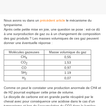
Nous avons vu dans un
précédent article
le mécanisme du
tympanisme.
Après cette petite mise en joie, une question se pose : est-ce dû
à une surproduction de gaz ou à un changement de composition
des gaz produits ? Les masses volumiques de ces gaz peuvent
donner une éventuelle réponse :
Molécules gazeuses
Masse volumique du gaz
CH
0,55
4
CO
1,53
2
CO
0,97
SH
1.19
2
H
0,07
2
Comme on peut le constater une production anormale de CH4 et
de H2 pourrait expliquer cette prise de volume.
Le dioxyde de carbone est en grande partie récupéré par le
cheval avec pour conséquence une acidose dans le cas d’un
tympanisme et lors de l’accumulation du CO2 dans la lumière