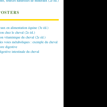
nts, sources naturelles de minéraux (2e éd.)
POSTERS
aux en alimentation équine (3e éd.)
ion chez le cheval (2e éd.)
ion vitaminique du cheval (2e éd.)
es voies métaboliques : exemple du cheval
lore digestive
digestive intestinale du cheval