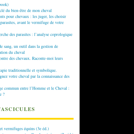
book)
 clé du bien-être de mon cheval
nts pour chevaux : les juger, les choisir
 parasites, avant le vermifuge de votre
erche des parasites : l’analyse coprologique
de sang, un outil dans la gestion de
ation du cheval
ontre des chevaux. Raconte-moi leurs
apie traditionnelle et symbolique.
ez votre cheval par la connaissance des
ge commun entre l’Homme et le Cheval :
e ?
FASCICULES
 et vermifuges équins (3e éd.)