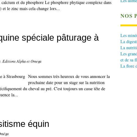
Les alime
 du calcium et du phosphore Le phosphore phytique complexe dans
 et le zinc mais cela change lors...
NOS 
Les minér
quine spéciale pâturage à
La digest
La nutrit
Les grand
et de sa f
e. Editions Alpha et Omega
La flore 
Nous sommes très heureux de vous annoncer la
prochaine date pour un stage sur la nutrition
pécifiquement du cheval au pré. C'est toujours un casse tête de
uence la...
sitisme équin
 Oméga