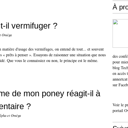
À pr
t-il vermifuger ?
et Oméga
 matière d'usage des vermifuges, on entend de tout... et souvent
s « prêts à penser ». Essayons de raisonner une situation que nous
des confé
idé. Que vous le connaissiez ou non, le principe est le même.
pour mieu
blog Tech
en accès 
anneetca
sur Faceb
e de mon poney réagit-il à
entaire ?
Voir le p
portail O
Alpha et Oméga