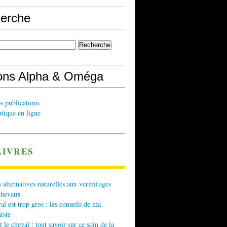
erche
ions Alpha & Oméga
s publications
tique en ligne
LIVRES
 alternatives naturelles aux vermifuges
chevaux
l est trop gros : les conseils de ma
iste
t le cheval : tout savoir sur ce soin de la