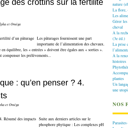
 des crottins sur la fertilité
nature (e
La flore,
Les alime
Gérer les
Alpha et Oméga
cheval
À la rech
Les pâturages fournissent une part
(3e éd.)
importante de l’alimentation des chevaux.
La prise 
n équilibre, les « entrées » doivent être égales aux « sorties ».
l’aliment
nt compenser les prélèvements...
À la renc
histoires
Phytothér
Accompagn
plantes
que : qu’en penser ? 4.
Un langa
une utopi
ts
NOS 
lpha et Oméga
Suite aux derniers articles sur le
Parasites
phosphore phytique : Les complexes pH