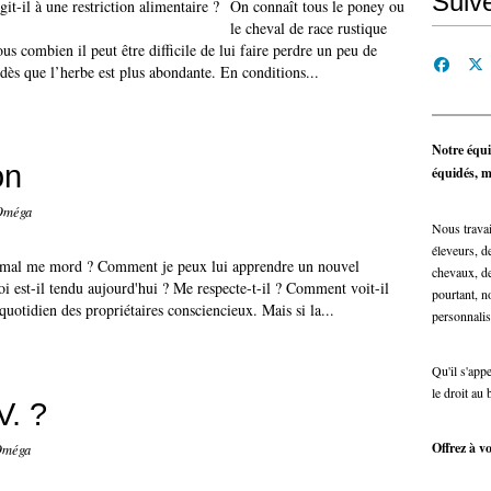
Suiv
On connaît tous le poney ou
le cheval de race rustique
ous combien il peut être difficile de lui faire perdre un peu de
 dès que l’herbe est plus abondante. En conditions...
Notre équi
on
équidés, ma
 Oméga
Nous travai
éleveurs, de
mal me mord ? Comment je peux lui apprendre un nouvel
chevaux, de
i est-il tendu aujourd'hui ? Me respecte-t-il ? Comment voit-il
pourtant, n
quotidien des propriétaires consciencieux. Mais si la...
personnalis
Qu'il s'app
le droit au 
V. ?
Offrez à vo
Oméga