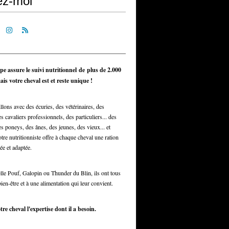
ez-moi
pe assure le suivi nutritionnel de plus de 2.000
is votre cheval est et reste unique !
llons avec des écuries, des vétérinaires, des
s cavaliers professionnels, des particuliers... des
s poneys, des ânes, des jeunes, des vieux... et
otre nutritionniste offre à chaque cheval une ration
ée et adaptée.
elle Pouf, Galopin ou Thunder du Blin, ils ont tous
bien-être et à une alimentation qui leur convient.
tre cheval l'expertise dont il a besoin.