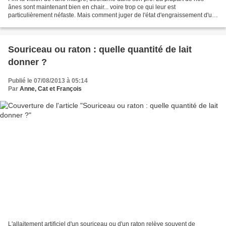
ânes sont maintenant bien en chair... voire trop ce qui leur est
particulièrement néfaste. Mais comment juger de l'état d'engraissement d'un
âne ?Techniques d'élevage fait le point. La...
Souriceau ou raton : quelle quantité de lait
donner ?
Publié le 07/08/2013 à 05:14
Par
Anne, Cat et François
L'allaitement artificiel d'un souriceau ou d'un raton relève souvent de