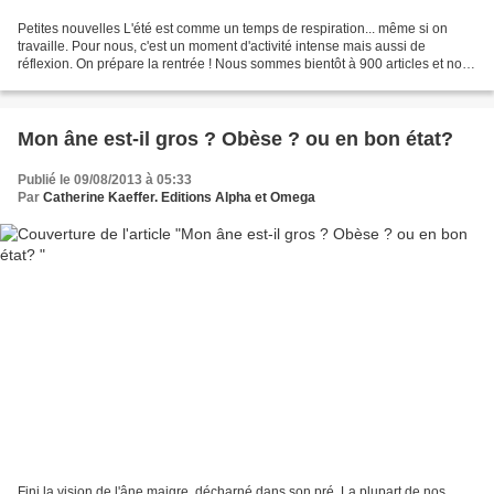
Petites nouvelles L'été est comme un temps de respiration... même si on
travaille. Pour nous, c'est un moment d'activité intense mais aussi de
réflexion. On prépare la rentrée ! Nous sommes bientôt à 900 articles et nous
passerons les 1.000 début 2014....
Mon âne est-il gros ? Obèse ? ou en bon état?
Publié le 09/08/2013 à 05:33
Par
Catherine Kaeffer. Editions Alpha et Omega
Fini la vision de l'âne maigre, décharné dans son pré. La plupart de nos