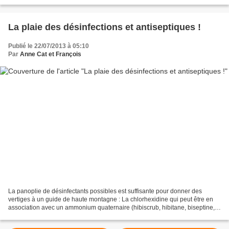
provient de la même récolte, du même lot....
La plaie des désinfections et antiseptiques !
Publié le 22/07/2013 à 05:10
Par
Anne Cat et François
La panoplie de désinfectants possibles est suffisante pour donner des
vertiges à un guide de haute montagne : La chlorhexidine qui peut être en
association avec un ammonium quaternaire (hibiscrub, hibitane, biseptine,
dosiseptine...) l'iode et ses dérivés...