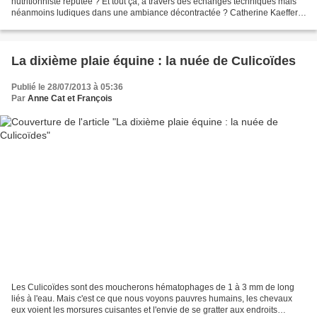
nutritionniste réputée ? Et tout ça, à travers des échanges techniques mais
néanmoins ludiques dans une ambiance décontractée ? Catherine Kaeffer,
notre nutritionniste équin, vient chez...
La dixième plaie équine : la nuée de Culicoïdes
Publié le 28/07/2013 à 05:36
Par
Anne Cat et François
Les Culicoïdes sont des moucherons hématophages de 1 à 3 mm de long
liés à l'eau. Mais c'est ce que nous voyons pauvres humains, les chevaux
eux voient les morsures cuisantes et l'envie de se gratter aux endroits