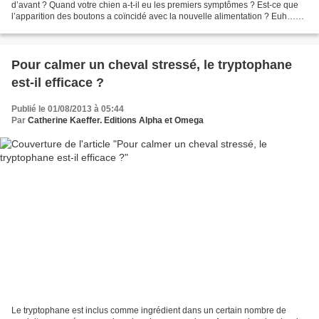
d’avant ? Quand votre chien a-t-il eu les premiers symptômes ? Est-ce que
l’apparition des boutons a coïncidé avec la nouvelle alimentation ? Euh…
oui, peut-être… je ne me souviens...
Pour calmer un cheval stressé, le tryptophane
est-il efficace ?
Publié le 01/08/2013 à 05:44
Par
Catherine Kaeffer. Editions Alpha et Omega
Le tryptophane est inclus comme ingrédient dans un certain nombre de