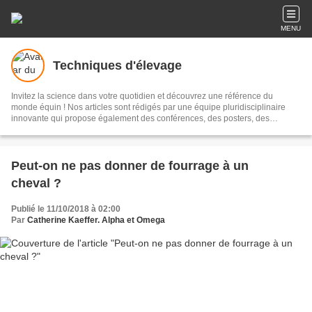
MENU
Techniques d'élevage
Invitez la science dans votre quotidien et découvrez une référence du
monde équin ! Nos articles sont rédigés par une équipe pluridisciplinaire
innovante qui propose également des conférences, des posters, des
ouvrages... tout pour mieux connaître votre cheval, poney ou âne. Le blog
Techniques d'élevage c'est plus de 2000 articles en accès totalement gratuit.
Contactez-nous : anneetcat@aol.com 02 72 65 94 09 Retrouvez-nous sur
Facebook sur la page techniquesdelevage.
Peut-on ne pas donner de fourrage à un
cheval ?
Publié le 11/10/2018 à 02:00
Par
Catherine Kaeffer. Alpha et Omega