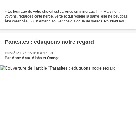
« Le fourrage de votre cheval est carencé en minéraux ! » « Mais non,
voyons, regardez cette herbe, verte et qui respire la santé, elle ne peut pas
être carencée ! » On entend souvent ce dialogue de sourds. Pourtant les
deux peuvent tout à fait avoir...
Parasites : éduquons notre regard
Publié le 07/09/2018 à 12:38
Par
Anne Anta. Alpha et Omega