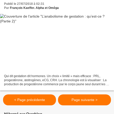
Publié le 27/07/2018 à 02:31
Par
François Kaeffer. Alpha et Oméga
Qui dit gestation dit hormones. Un choix « limité » mais efficace : PRL,
progestérone, œstrogènes, eCG, CRH. La chronologie est à visualiser : La
production de progestérone commence par le corps jaune seul durant les 35
premiers jours. Le placenta produit...
< Page précédente
Page suivante >
Hébergé par Overblog