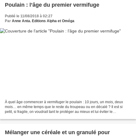
Poulain : l’âge du premier vermifuge
Publié le 11/08/2018 à 02:27
Par
Anne Anta. Editions Alpha et Oméga
À quel âge commencer à vermifuger le poulain : 10 jours, un mois, deux
mois… en même temps que le reste du troupeau ou en décalé ? Il est si
petit, si fragile, on voudrait tant le protéger au mieux et lui éviter le
parasitisme. Les dégâts liés aux parasites...
Mélanger une céréale et un granulé pour