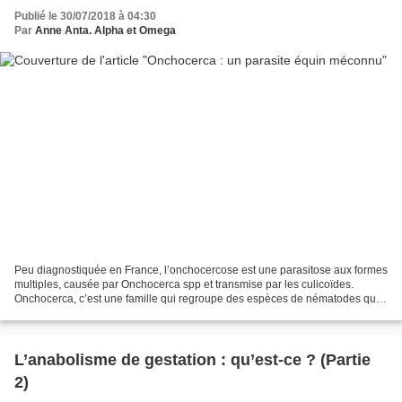
Publié le 30/07/2018 à 04:30
Par
Anne Anta. Alpha et Omega
Peu diagnostiquée en France, l’onchocercose est une parasitose aux formes
multiples, causée par Onchocerca spp et transmise par les culicoïdes.
Onchocerca, c’est une famille qui regroupe des espèces de nématodes qui
ont tous une action sur le système...
L’anabolisme de gestation : qu’est-ce ? (Partie
2)