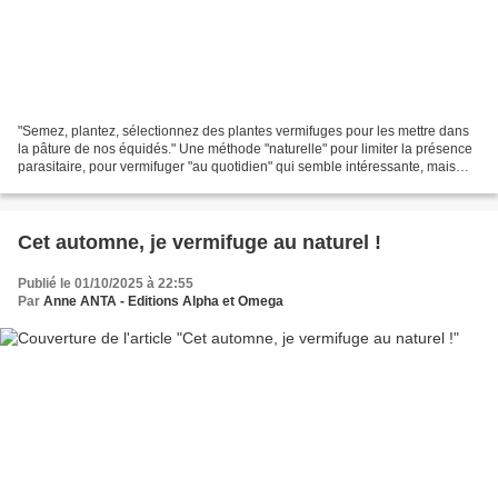
"Semez, plantez, sélectionnez des plantes vermifuges pour les mettre dans
la pâture de nos équidés." Une méthode "naturelle" pour limiter la présence
parasitaire, pour vermifuger "au quotidien" qui semble intéressante, mais
est-ce vraiment le cas ? Techniques...
Cet automne, je vermifuge au naturel !
Publié le 01/10/2025 à 22:55
Par
Anne ANTA - Editions Alpha et Omega