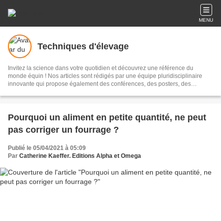
MENU
Techniques d'élevage
Invitez la science dans votre quotidien et découvrez une référence du
monde équin ! Nos articles sont rédigés par une équipe pluridisciplinaire
innovante qui propose également des conférences, des posters, des
ouvrages... tout pour mieux connaître votre cheval, poney ou âne. Le blog
Techniques d'élevage c'est plus de 2000 articles en accès totalement gratuit.
Contactez-nous : anneetcat@aol.com 02 72 65 94 09 Retrouvez-nous sur
Facebook sur la page techniquesdelevage.
Pourquoi un aliment en petite quantité, ne peut
pas corriger un fourrage ?
Publié le 05/04/2021 à 05:09
Par
Catherine Kaeffer. Editions Alpha et Omega