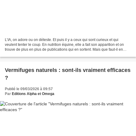
L’IA, on adore ou on déteste. Et puis il y a ceux qui sont curieux et qui
veulent tenter le coup. En nutrition équine, elle a fait son apparition et on
trouve de plus en plus de publications qui en sortent. Mais que faut-il en
penser ? Est-ce que cela...
Vermifuges naturels : sont-ils vraiment efficaces
?
Publié le 09/03/2026 à 09:57
Par
Editions Alpha et Omega