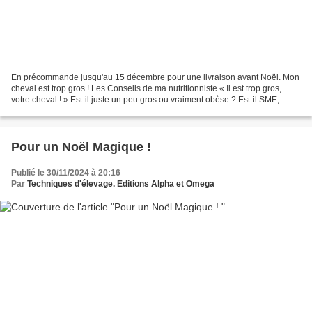
En précommande jusqu'au 15 décembre pour une livraison avant Noël. Mon
cheval est trop gros ! Les Conseils de ma nutritionniste « Il est trop gros,
votre cheval ! » Est-il juste un peu gros ou vraiment obèse ? Est-il SME,
fourbu ou insulinorésistant ?...
Pour un Noël Magique !
Publié le 30/11/2024 à 20:16
Par
Techniques d'élevage. Editions Alpha et Omega