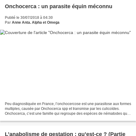
Onchocerca : un parasite équin méconnu
Publié le 30/07/2018 à 04:30
Par
Anne Anta. Alpha et Omega
Peu diagnostiquée en France, l’onchocercose est une parasitose aux formes
multiples, causée par Onchocerca spp et transmise par les culicoïdes.
Onchocerca, c’est une famille qui regroupe des espèces de nématodes qui
ont tous une action sur le système...
L’anabolisme de gestation : qu’est-ce ? (Partie