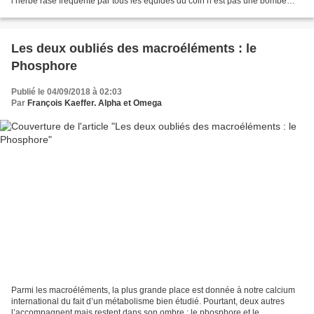
l’herbe rase fréquenté par tous les équidés du coin n’est pas une bombe
parasitaire. Les crottins non ramassés...
Les deux oubliés des macroéléments : le
Phosphore
Publié le 04/09/2018 à 02:03
Par
François Kaeffer. Alpha et Omega
Parmi les macroéléments, la plus grande place est donnée à notre calcium
international du fait d’un métabolisme bien étudié. Pourtant, deux autres
l’accompagnent mais restent dans son ombre : le phosphore et le