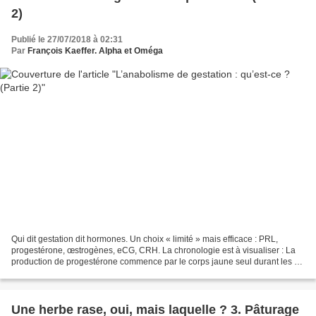
2)
Publié le 27/07/2018 à 02:31
Par
François Kaeffer. Alpha et Oméga
Qui dit gestation dit hormones. Un choix « limité » mais efficace : PRL,
progestérone, œstrogènes, eCG, CRH. La chronologie est à visualiser : La
production de progestérone commence par le corps jaune seul durant les 35
premiers jours. Le placenta produit...
Une herbe rase, oui, mais laquelle ? 3. Pâturage