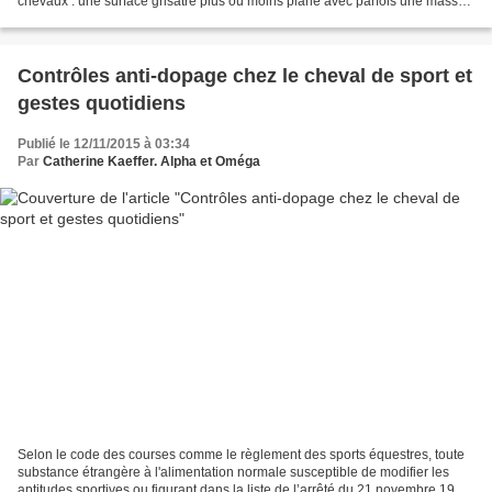
chevaux : une surface grisâtre plus ou moins plane avec parfois une masse
que l'on qualifiera de papillomateuse...
Contrôles anti-dopage chez le cheval de sport et
gestes quotidiens
Publié le 12/11/2015 à 03:34
Par
Catherine Kaeffer. Alpha et Oméga
Selon le code des courses comme le règlement des sports équestres, toute
substance étrangère à l'alimentation normale susceptible de modifier les
aptitudes sportives ou figurant dans la liste de l’arrêté du 21 novembre 1996