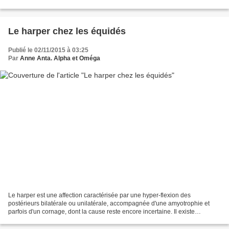
contaminé dès la première semaine après...
Le harper chez les équidés
Publié le 02/11/2015 à 03:25
Par
Anne Anta. Alpha et Oméga
Le harper est une affection caractérisée par une hyper-flexion des
postérieurs bilatérale ou unilatérale, accompagnée d'une amyotrophie et
parfois d'un cornage, dont la cause reste encore incertaine. Il existe
plusieurs formes d'harper. Une forme dite...