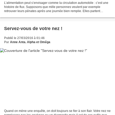
L’alimentation peut s’envisager comme la circulation automobile : c’est une
histoire de flux. Supposons que mille personnes veulent par exemple
retrouver leurs pénates après une journée bien remplie. Elles partent
massivement de leur lieu de travail,...
Servez-vous de votre nez !
Publié le 27/03/2016 à 01:46
Par
Anne Anta. Alpha et Oméga
Quand on mène une enquête, on doit toujours se fier à son flair. Votre nez ne
remplacera pas les analyses ou un diagnostic mais il est de ces outils que