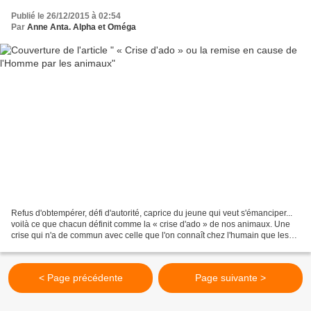
Publié le 26/12/2015 à 02:54
Par
Anne Anta. Alpha et Oméga
Refus d'obtempérer, défi d'autorité, caprice du jeune qui veut s'émanciper...
voilà ce que chacun définit comme la « crise d'ado » de nos animaux. Une
crise qui n'a de commun avec celle que l'on connaît chez l'humain que les
mauvais côtés et qui n'amène...
< Page précédente
Page suivante >