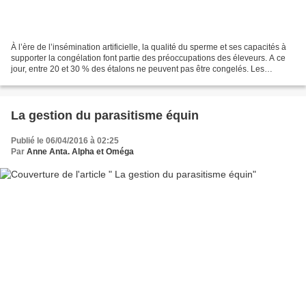
À l’ère de l’insémination artificielle, la qualité du sperme et ses capacités à
supporter la congélation font partie des préoccupations des éleveurs. A ce
jour, entre 20 et 30 % des étalons ne peuvent pas être congelés. Les
données restent parcellaires,...
La gestion du parasitisme équin
Publié le 06/04/2016 à 02:25
Par
Anne Anta. Alpha et Oméga