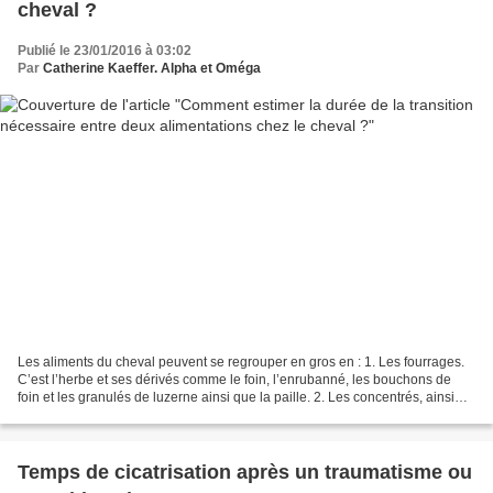
cheval ?
Publié le 23/01/2016 à 03:02
Par
Catherine Kaeffer. Alpha et Oméga
Les aliments du cheval peuvent se regrouper en gros en : 1. Les fourrages.
C’est l’herbe et ses dérivés comme le foin, l’enrubanné, les bouchons de
foin et les granulés de luzerne ainsi que la paille. 2. Les concentrés, ainsi
nommés parce qu’ils apportent...
Temps de cicatrisation après un traumatisme ou