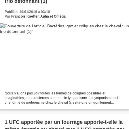
trio détonnant (1)
Publié le 19/01/2016 à 03:18
Par
François Kaeffer. Apha et Oméga
Nous n’allons pas voir toutes les formes de coliques possibles et
imaginables, nous resterons sur une : le tympanisme. Le tympanisme est
une forme de météorisme chez le cheval (c’est-à-dire un gonflement
abdominal par accumulation de gaz digestifs) due...
1 UFC apportée par un fourrage apporte-t-elle la