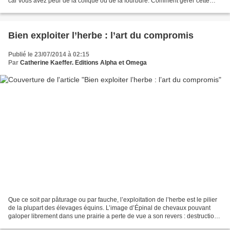
car vous avez peur de la colique ou de la fourbure. Comment gérer cette
situation ? En premier lieu, il...
Bien exploiter l’herbe : l’art du compromis
Publié le 23/07/2014 à 02:15
Par
Catherine Kaeffer. Editions Alpha et Omega
Que ce soit par pâturage ou par fauche, l’exploitation de l’herbe est le pilier
de la plupart des élevages équins. L’image d’Épinal de chevaux pouvant
galoper librement dans une prairie a perte de vue a son revers : destruction
progressive de la prairie...