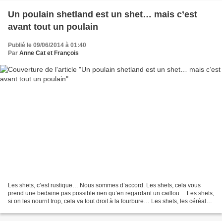
Un poulain shetland est un shet… mais c’est
avant tout un poulain
Publié le 09/06/2014 à 01:40
Par
Anne Cat et François
Les shets, c’est rustique… Nous sommes d’accord. Les shets, cela vous
prend une bedaine pas possible rien qu’en regardant un caillou… Les shets,
si on les nourrit trop, cela va tout droit à la fourbure… Les shets, les céréales
et pire les tourteaux ou...