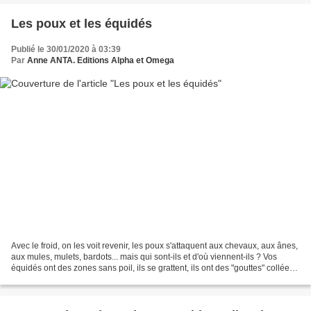
Les poux et les équidés
Publié le 30/01/2020 à 03:39
Par
Anne ANTA. Editions Alpha et Omega
Avec le froid, on les voit revenir, les poux s'attaquent aux chevaux, aux ânes,
aux mules, mulets, bardots... mais qui sont-ils et d'où viennent-ils ? Vos
équidés ont des zones sans poil, ils se grattent, ils ont des "gouttes" collées
à la base des poils...