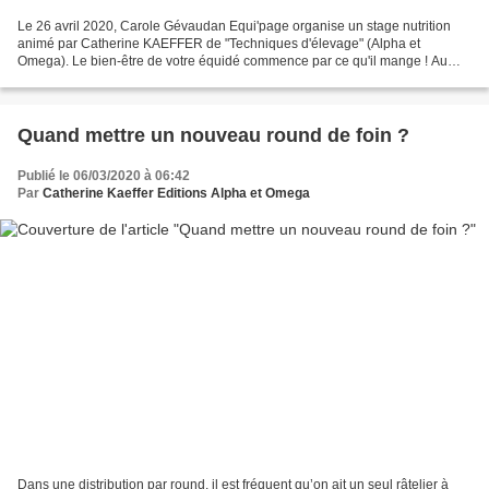
Le 26 avril 2020, Carole Gévaudan Equi'page organise un stage nutrition
animé par Catherine KAEFFER de "Techniques d'élevage" (Alpha et
Omega). Le bien-être de votre équidé commence par ce qu'il mange ! Au
programme de cette journée d'initiation à la...
Quand mettre un nouveau round de foin ?
Publié le 06/03/2020 à 06:42
Par
Catherine Kaeffer Editions Alpha et Omega
Dans une distribution par round, il est fréquent qu’on ait un seul râtelier à