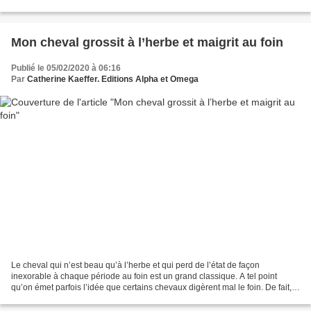
propose un service innovant et unique....
Mon cheval grossit à l’herbe et maigrit au foin
Publié le 05/02/2020 à 06:16
Par
Catherine Kaeffer. Editions Alpha et Omega
Le cheval qui n’est beau qu’à l’herbe et qui perd de l’état de façon
inexorable à chaque période au foin est un grand classique. A tel point
qu’on émet parfois l’idée que certains chevaux digèrent mal le foin. De fait, il
n’en est rien. Pour qu’un cheval...