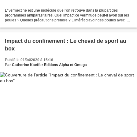
L'ivermectine est une molécule que l'on retrouve dans la plupart des
programmes antiparasitaires. Quel impact ce vermifuge peut-il avoir sur les
poules ? Quelles précautions prendre ? L'intérêt d'avoir des poules avec les
chevaux ne fait plus débat depuis...
Impact du confinement : Le cheval de sport au
box
Publié le 01/04/2020 à 15:16
Par
Catherine Kaeffer Editions Alpha et Omega