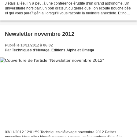
J’étais allée, il y a peu, à une conférence érudite d’un grand astronome. Un
universitaire hors pair, un bon orateur, du genre que l’on écoute bouche bée
et qui vous paraît génial lorsqu’il vous raconte la moindre anecdote. Et nous
voilà partis à voyager...
Newsletter novembre 2012
Publié le 10/11/2012 à 06:02
Par
Techniques d'élevage. Editions Alpha et Omega
03/11/2012 12:01:59 Techniques d'élevage novembre 2012 Petites
nouvelles Vous allez bientôt passer au cassoulet à la graisse d'oie, à la