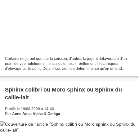
Certains ne jurent que par la cuisson, d'autres la jugent défavorable d'un
point de vue nutritionnel... mais qu'en est-il réellement ?Techniques
d'élevage fait le point. Déjà, il convient de déterminer ce qu'on entend
exactement par cuisson : cuit à l'eau,...
Sphinx colibri ou Moro sphinx ou Sphinx du
caille-lait
Publié le 19/08/2009 à 14:46
Par
Anne Anta. Alpha & Oméga