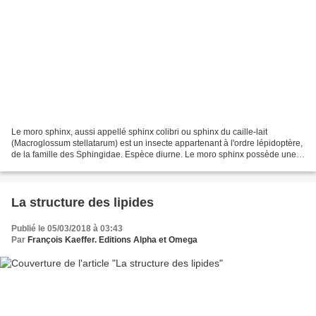
Le moro sphinx, aussi appellé sphinx colibri ou sphinx du caille-lait
(Macroglossum stellatarum) est un insecte appartenant à l'ordre lépidoptère,
de la famille des Sphingidae. Espèce diurne. Le moro sphinx possède une
très longue trompe pour butiner...
La structure des lipides
Publié le 05/03/2018 à 03:43
Par
François Kaeffer. Editions Alpha et Omega