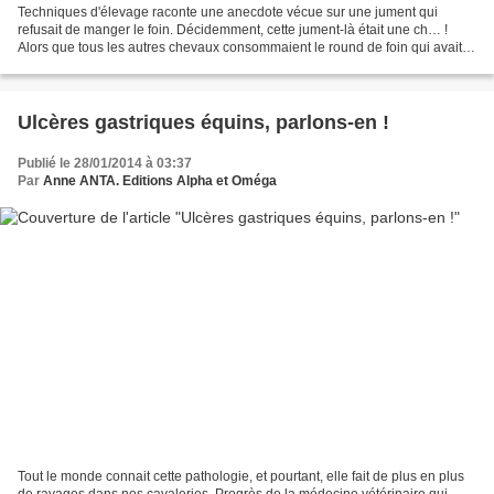
Techniques d'élevage raconte une anecdote vécue sur une jument qui
refusait de manger le foin. Décidemment, cette jument-là était une ch… !
Alors que tous les autres chevaux consommaient le round de foin qui avait
été mis en place quelques jours auparavant,...
Ulcères gastriques équins, parlons-en !
Publié le 28/01/2014 à 03:37
Par
Anne ANTA. Editions Alpha et Oméga
Tout le monde connait cette pathologie, et pourtant, elle fait de plus en plus
de ravages dans nos cavaleries. Progrès de la médecine vétérinaire qui