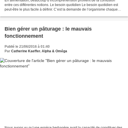
En alimentation, beaucoup d’incompréhension provient de la confusion
entre ces différentes notions. Le besoin quotidien Le besoin quotidien est
peut-être le plus facile à définir. C’est la demande de l’organisme chaque
jour que Dieu fait, une demande...
Bien gérer un pâturage : le mauvais
fonctionnement
Publié le 21/06/2016 à 01:40
Par
Catherine Kaeffer. Alpha & Oméga
Nous avons vu qu’une espèce herbagère avait la capacité de constituer des