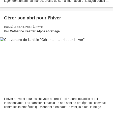
façon dont un animal mange, profite de son alimentation et la façon dont il va
en faire usage. Les...
Gérer son abri pour l’hiver
Publié le 04/11/2016 à 02:31
Par
Catherine Kaeffer. Alpha et Omega
L’hiver arrive et pour les chevaux au pré, l’abri naturel ou artificiel est
indispensable. Les caractéristiques d’un abri sont de protéger les chevaux
contre les intempéries qui viennent d’en haut : le vent, la pluie, la neige… et
l’inconfort qui vient...