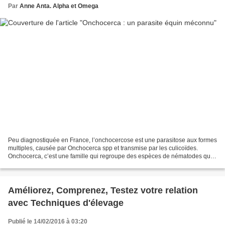
Par
Anne Anta. Alpha et Omega
Peu diagnostiquée en France, l’onchocercose est une parasitose aux formes
multiples, causée par Onchocerca spp et transmise par les culicoïdes.
Onchocerca, c’est une famille qui regroupe des espèces de nématodes qui
ont tous une action sur le système...
Améliorez, Comprenez, Testez votre relation
avec Techniques d'élevage
Publié le 14/02/2016 à 03:20