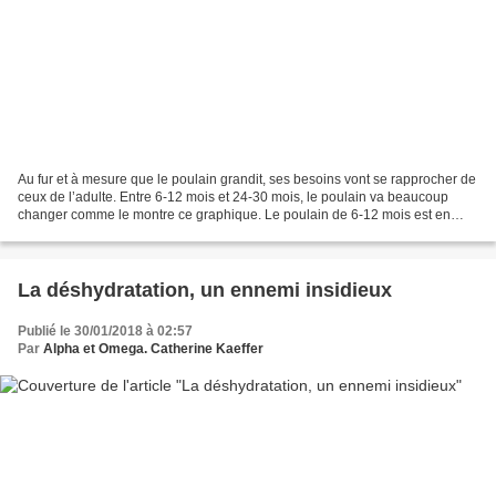
Au fur et à mesure que le poulain grandit, ses besoins vont se rapprocher de
ceux de l’adulte. Entre 6-12 mois et 24-30 mois, le poulain va beaucoup
changer comme le montre ce graphique. Le poulain de 6-12 mois est en
bleu et le 24-30 mois est en orange. Besoins...
La déshydratation, un ennemi insidieux
Publié le 30/01/2018 à 02:57
Par
Alpha et Omega. Catherine Kaeffer