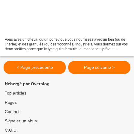
Vous avez un cheval ou un poney que vous nourrissez avec un foin (ou de
l’herbe) et des granulés (ou des floconnés) industriels. Vous dormez sur vos
deux oreilles parce que le type qui a formulé l’aliment a tout prévu…
d’ailleurs c’est ce qu’on vous dit...
< Page précédente
Page suivante >
Hébergé par Overblog
Top articles
Pages
Contact
Signaler un abus
C.G.U.