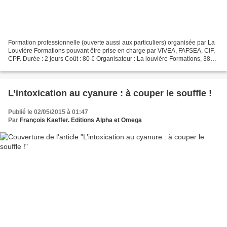
Formation professionnelle (ouverte aussi aux particuliers) organisée par La
Louvière Formations pouvant être prise en charge par VIVEA, FAFSEA, CIF,
CPF. Durée : 2 jours Coût : 80 € Organisateur : La louvière Formations, 385
Chemin de la Taleine, 84410...
L’intoxication au cyanure : à couper le souffle !
Publié le 02/05/2015 à 01:47
Par
François Kaeffer. Editions Alpha et Omega