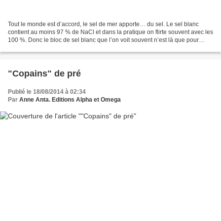
Tout le monde est d’accord, le sel de mer apporte… du sel. Le sel blanc
contient au moins 97 % de NaCl et dans la pratique on flirte souvent avec les
100 %. Donc le bloc de sel blanc que l’on voit souvent n’est là que pour
compenser une éventuelle carence...
"Copains" de pré
Publié le 18/08/2014 à 02:34
Par
Anne Anta. Editions Alpha et Omega