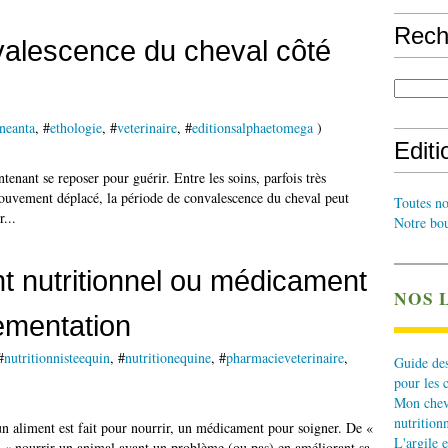
Rech
nvalescence du cheval côté
neanta
, #
ethologie
, #
veterinaire
, #
editionsalphaetomega
)
Edit
tenant se reposer pour guérir. Entre les soins, parfois très
 mouvement déplacé, la période de convalescence du cheval peut
Toutes no
...
Notre bou
t nutritionnel ou médicament
NOS 
lementation
#
nutritionnisteequin
, #
nutritionequine
, #
pharmacieveterinaire
,
Guide des
pour les 
Mon cheva
nutritionn
 un aliment est fait pour nourrir, un médicament pour soigner. De «
L'argile e
à « nourrir un animal ayant un problème (ou pas) en améliorant sa