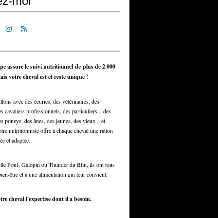
ez-moi
pe assure le suivi nutritionnel de plus de 2.000
is votre cheval est et reste unique !
llons avec des écuries, des vétérinaires, des
s cavaliers professionnels, des particuliers... des
s poneys, des ânes, des jeunes, des vieux... et
otre nutritionniste offre à chaque cheval une ration
ée et adaptée.
elle Pouf, Galopin ou Thunder du Blin, ils ont tous
bien-être et à une alimentation qui leur convient.
tre cheval l'expertise dont il a besoin.