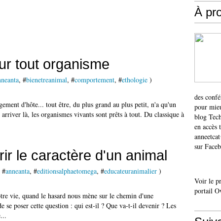
À pr
our tout organisme
nneanta
, #
bienetreanimal
, #
comportement
, #
ethologie
)
des confé
ment d'hôte... tout être, du plus grand au plus petit, n'a qu'un
pour mieu
 arriver là, les organismes vivants sont prêts à tout. Du classique à
blog Tech
en accès 
anneetca
sur Faceb
rir le caractère d'un animal
, #
anneanta
, #
editionsalphaetomega
, #
educateuranimalier
)
Voir le p
portail O
tre vie, quand le hasard nous mène sur le chemin d'une
e se poser cette question : qui est-il ? Que va-t-il devenir ? Les
...