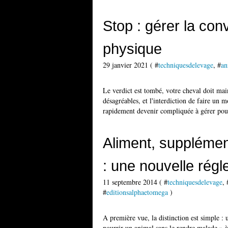
Stop : gérer la co
physique
29 janvier 2021 ( #
techniquesdelevage
, #
an
Le verdict est tombé, votre cheval doit main
désagréables, et l'interdiction de faire un
rapidement devenir compliquée à gérer pour
Aliment, supplémen
: une nouvelle rég
11 septembre 2014 ( #
techniquesdelevage
, 
#
editionsalphaetomega
)
A première vue, la distinction est simple :
nourrir un animal sans le rendre malade » 