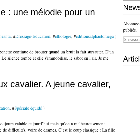
News
e : une mélodie pour un
Abonnez-v
publiés.
neanta
, #
Dressage-Education
, #
ethologie
, #
editionsalphaetomega
)
 ponette continue de brouter quand un bruit la fait sursauter. D'un
Artic
 Le silence tombe et elle s'immobilise, le sabot en l'air. Je me
x cavalier. A jeune cavalier,
ation
, #
Spéciale équidé
)
t toujours valable aujourd’hui mais qu’on a malheureusement
 de difficultés, voire de drames. C’est le coup classique : La fille