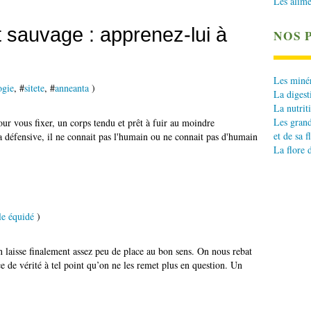
Les alime
t sauvage : apprenez-lui à
NOS 
Les minér
ogie
, #
sitete
, #
anneanta
)
La digest
La nutrit
Les grand
our vous fixer, un corps tendu et prêt à fuir au moindre
et de sa f
la défensive, il ne connait pas l'humain ou ne connait pas d'humain
La flore 
le équidé
)
n laisse finalement assez peu de place au bon sens. On nous rebat
ce de vérité à tel point qu’on ne les remet plus en question. Un