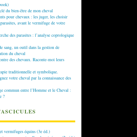
book)
 clé du bien-être de mon cheval
nts pour chevaux : les juger, les choisir
 parasites, avant le vermifuge de votre
erche des parasites : l’analyse coprologique
de sang, un outil dans la gestion de
ation du cheval
ontre des chevaux. Raconte-moi leurs
apie traditionnelle et symbolique.
ez votre cheval par la connaissance des
ge commun entre l’Homme et le Cheval :
e ?
FASCICULES
 et vermifuges équins (3e éd.)