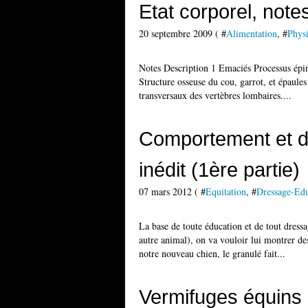
Etat corporel, note
20 septembre 2009 ( #
Alimentation
, #
Physi
Notes Description 1 Emaciés Processus épine
Structure osseuse du cou, garrot, et épaules
transversaux des vertèbres lombaires....
Comportement et dr
inédit (1ère partie)
07 mars 2012 ( #
Equitation
, #
Dressage-Edu
La base de toute éducation et de tout dress
autre animal), on va vouloir lui montrer des 
notre nouveau chien, le granulé fait...
Vermifuges équins 