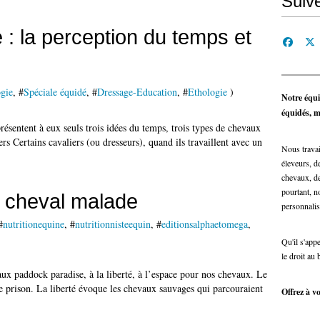
Suiv
 : la perception du temps et
gie
, #
Spéciale équidé
, #
Dressage-Education
, #
Ethologie
)
Notre équi
équidés, ma
présentent à eux seuls trois idées du temps, trois types de chevaux
iers Certains cavaliers (ou dresseurs), quand ils travaillent avec un
Nous travai
éleveurs, de
chevaux, de
pourtant, n
 cheval malade
personnalis
#
nutritionequine
, #
nutritionnisteequin
, #
editionsalphaetomega
,
Qu'il s'app
le droit au 
ux paddock paradise, à la liberté, à l’espace pour nos chevaux. Le
une prison. La liberté évoque les chevaux sauvages qui parcouraient
Offrez à vo