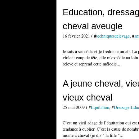
Education, dressag
cheval aveugle
16 février 2021 ( #
techniquesdelevage
, #
an
Je suis à ses côtés et je fredonne un air. La
violent coup de tête, elle m'expédie au loin.
relève et reprend cette mélodie...
A jeune cheval, vieu
vieux cheval
25 mai 2009 ( #
Equitation
, #
Dressage-Educ
C’est un vieil adage de l’équitation qui es
tendance à oublier. C’est la cause de nombre
monte à cheval (je dis " la fille "...