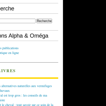
erche
ions Alpha & Oméga
s publications
tique en ligne
LIVRES
 alternatives naturelles aux vermifuges
chevaux
l est trop gros : les conseils de ma
iste
t le cheval : tout savoir sur ce soin de la