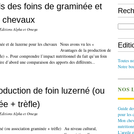
ls des foins de graminée et
Rech
s chevaux
 Editions Alpha et Omega
Edit
Nous avons vu les «
Avantages de la production de
fle) ». Pour comprendre l’impact nutritionnel du fait qu’un foin
Toutes no
aire d’abord une comparaison des apports des différents...
Notre bou
oduction de foin luzerné (ou
NOS 
e + trèfle)
Guide des
 Editions Alpha et Omega
pour les 
Mon cheva
nutritionn
Au niveau cultural,
L'argile e