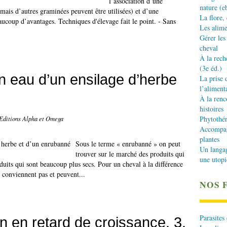
l’association d’une
nature (e
ais d’autres graminées peuvent être utilisées) et d’une
La flore,
aucoup d’avantages. Techniques d'élevage fait le point. - Sans
Les alime
Gérer les
cheval
À la rech
(3e éd.)
n eau d’un ensilage d’herbe
La prise 
l’aliment
À la renc
histoires
Phytothér
 Editions Alpha et Omega
Accompagn
plantes
Sous le terme « enrubanné » on peut
Un langa
trouver sur le marché des produits qui
une utopi
oduits qui sont beaucoup plus secs. Pour un cheval à la différence
 conviennent pas et peuvent...
NOS 
Parasites
n en retard de croissance. 3.