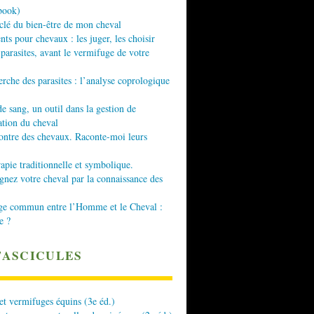
book)
 clé du bien-être de mon cheval
nts pour chevaux : les juger, les choisir
 parasites, avant le vermifuge de votre
erche des parasites : l’analyse coprologique
de sang, un outil dans la gestion de
ation du cheval
ontre des chevaux. Raconte-moi leurs
apie traditionnelle et symbolique.
ez votre cheval par la connaissance des
ge commun entre l’Homme et le Cheval :
e ?
FASCICULES
 et vermifuges équins (3e éd.)