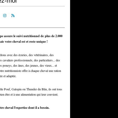
ez-moi
pe assure le suivi nutritionnel de plus de 2.000
is votre cheval est et reste unique !
llons avec des écuries, des vétérinaires, des
s cavaliers professionnels, des particuliers... des
s poneys, des ânes, des jeunes, des vieux... et
otre nutritionniste offre à chaque cheval une ration
ée et adaptée.
elle Pouf, Galopin ou Thunder du Blin, ils ont tous
bien-être et à une alimentation qui leur convient.
tre cheval l'expertise dont il a besoin.