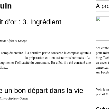
quin
À pr
t d’or : 3. Ingrédient
itions Alpha et Omega
des confé
La dernière partie concerne le composé ajouté à
pour mieu
la préparation et il en existe trois habituels : Le
blog Tech
augmenter l’efficacité du curcuma ». En effet, il a été constaté une
en accès 
tion...
anneetca
sur Faceb
e un bon départ dans la vie
Voir le p
portail O
ditions Alpha et Omega