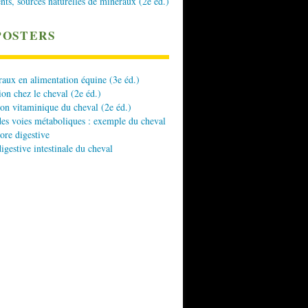
nts, sources naturelles de minéraux (2e éd.)
POSTERS
aux en alimentation équine (3e éd.)
ion chez le cheval (2e éd.)
ion vitaminique du cheval (2e éd.)
es voies métaboliques : exemple du cheval
lore digestive
digestive intestinale du cheval