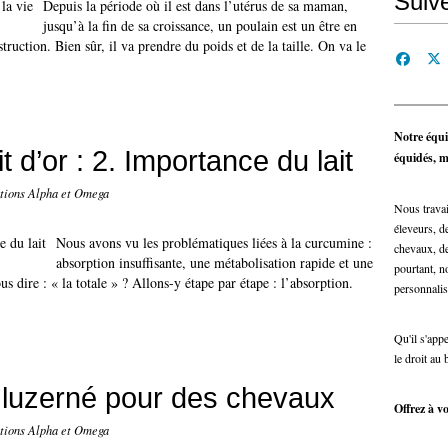
Suiv
Depuis la période où il est dans l’utérus de sa maman,
jusqu’à la fin de sa croissance, un poulain est un être en
ruction. Bien sûr, il va prendre du poids et de la taille. On va le
Notre équi
t d’or : 2. Importance du lait
équidés, ma
itions Alpha et Omega
Nous travai
éleveurs, de
Nous avons vu les problématiques liées à la curcumine :
chevaux, de
absorption insuffisante, une métabolisation rapide et une
pourtant, n
 dire : « la totale » ? Allons-y étape par étape : l’absorption.
personnalis
Qu'il s'app
le droit au 
in luzerné pour des chevaux
Offrez à vo
itions Alpha et Omega